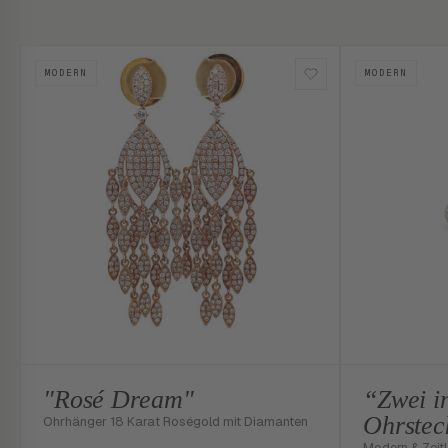
MODERN
MODERN
"Rosé Dream"
“Zwei in
Ohrsteck
Ohrhänger 18 Karat Roségold mit Diamanten
Modern & Zeit