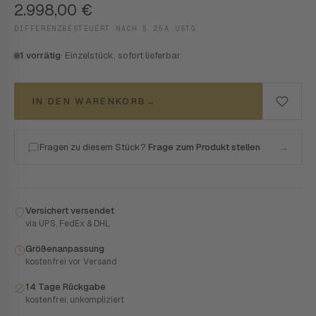
2.998,00
€
DIFFERENZBESTEUERT NACH § 25A USTG.
1 vorrätig
· Einzelstück, sofort lieferbar
IN DEN WARENKORB
→
Fragen zu diesem Stück?
Frage zum Produkt stellen
→
Versichert versendet
via UPS, FedEx & DHL
Größenanpassung
kostenfrei vor Versand
14 Tage Rückgabe
kostenfrei, unkompliziert