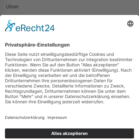
Uhren
Gutscheine
HAUS
Susanne Steiger
Geschäfte
Newsletter
Kontakt
© 2026 JUWELIER STEIGER
IMPRESSUM
AGB
DATENSCHUTZ
WIDERRUF
VERTRAG WIDERRUFEN