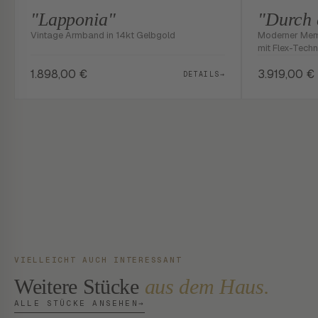
"Lapponia"
"Durch 
Vintage Armband in 14kt Gelbgold
Moderner Memo
mit Flex-Tech
1.898,00
€
3.919,00
€
DETAILS
→
VIELLEICHT AUCH INTERESSANT
Weitere Stücke
aus dem Haus.
ALLE STÜCKE ANSEHEN
→