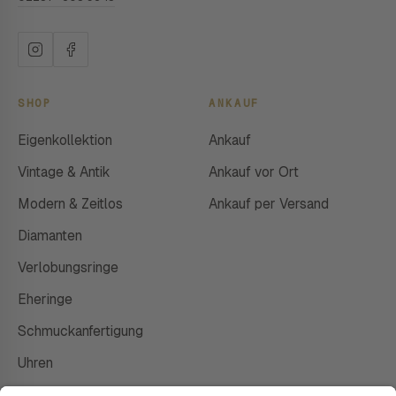
SHOP
ANKAUF
Eigenkollektion
Ankauf
Vintage & Antik
Ankauf vor Ort
Modern & Zeitlos
Ankauf per Versand
Diamanten
Verlobungsringe
Eheringe
Schmuckanfertigung
Uhren
Gutscheine