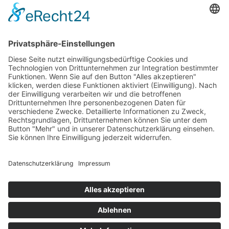
HAUS
Susanne Steiger
Geschäfte
Newsletter
Kontakt
© 2026 JUWELIER STEIGER
IMPRESSUM
AGB
DATENSCHUTZ
WIDERRUF
VERTRAG WIDERRUFEN
PERFORMANCE BY ·
GREITMANN