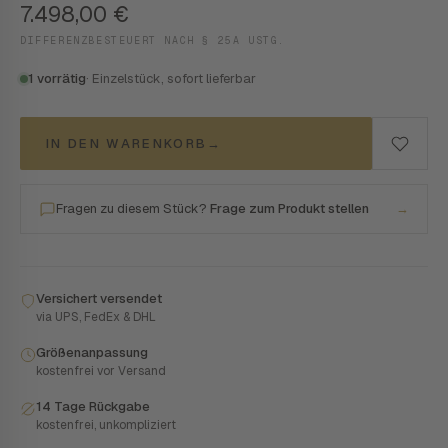
7.498,00
€
DIFFERENZBESTEUERT NACH § 25A USTG.
1 vorrätig
· Einzelstück, sofort lieferbar
IN DEN WARENKORB
→
Fragen zu diesem Stück?
Frage zum Produkt stellen
→
Versichert versendet
via UPS, FedEx & DHL
Größenanpassung
kostenfrei vor Versand
14 Tage Rückgabe
kostenfrei, unkompliziert