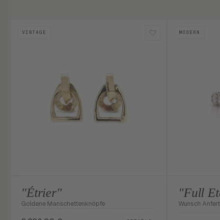
VINTAGE
MODERN
"Étrier"
"Full Et
Goldene Manschettenknöpfe
Wunsch Anfer