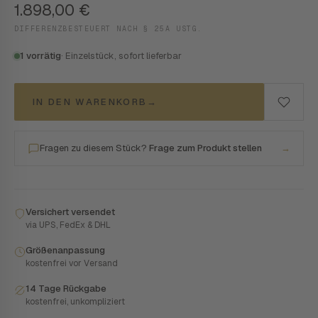
1.898,00
€
DIFFERENZBESTEUERT NACH § 25A USTG.
1 vorrätig
· Einzelstück, sofort lieferbar
IN DEN WARENKORB
→
Fragen zu diesem Stück?
Frage zum Produkt stellen
→
Versichert versendet
via UPS, FedEx & DHL
Größenanpassung
kostenfrei vor Versand
14 Tage Rückgabe
kostenfrei, unkompliziert