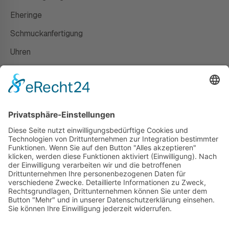
Eheringe
Schmuckanfertigung
Uhren
Gutscheine
HAUS
Susanne Steiger
Geschäfte
Newsletter
Kontakt