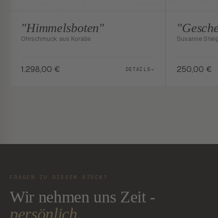
"Himmelsboten"
"Gesche
Ohrschmuck aus Koralle
Susanne Stei
1.298,00
€
250,00
€
DETAILS
→
FRAGEN ZU DIESEM STÜCK?
Wir nehmen uns Zeit -
persönlich.