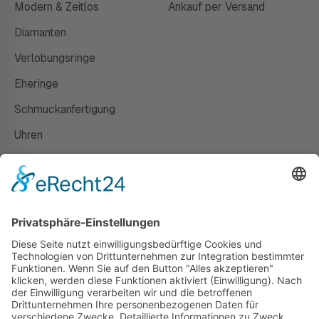
Modern & Zeitlos
Ankauf per Versand
Diamanten
Verlobungsringe
Eheringe
Schmuckanfertigung
Uhren
Gutscheine
HAUS
Susanne Steiger
Geschäfte
Newsletter
Kontakt