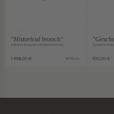
"Historical brooch"
"Gesche
Silberne Brosche mit Diamantrosen
Susanne Stei
1.498,00
€
100,00
€
DETAILS
→