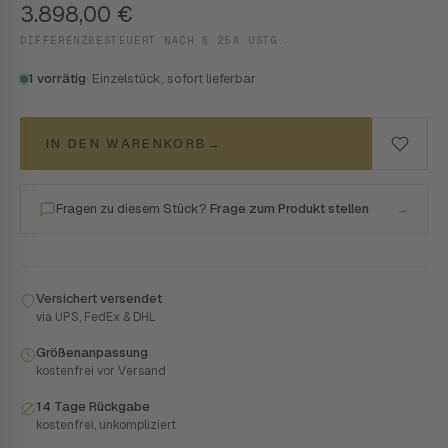
3.898,00
€
DIFFERENZBESTEUERT NACH § 25A USTG.
1 vorrätig
· Einzelstück, sofort lieferbar
IN DEN WARENKORB
→
Fragen zu diesem Stück?
Frage zum Produkt stellen
→
Versichert versendet
via UPS, FedEx & DHL
Größenanpassung
kostenfrei vor Versand
14 Tage Rückgabe
kostenfrei, unkompliziert