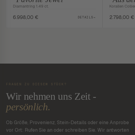
Diamantring 1.49 ct.
Korallen Colli
6.998,00
€
2.798,00
€
DETAILS
→
FRAGEN ZU DIESEM STÜCK?
Wir nehmen uns Zeit -
persönlich.
Ob Größe, Provenienz, Stein-Details oder eine Anprobe
vor Ort: Rufen Sie an oder schreiben Sie. Wir antworten