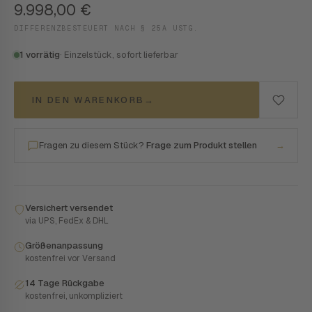
9.998,00
€
DIFFERENZBESTEUERT NACH § 25A USTG.
1 vorrätig
· Einzelstück, sofort lieferbar
IN DEN WARENKORB
→
Fragen zu diesem Stück?
Frage zum Produkt stellen
→
Versichert versendet
via UPS, FedEx & DHL
Größenanpassung
kostenfrei vor Versand
14 Tage Rückgabe
kostenfrei, unkompliziert