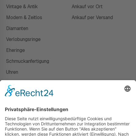
Vintage & Antik
Ankauf vor Ort
Modern & Zeitlos
Ankauf per Versand
Diamanten
Verlobungsringe
Eheringe
Schmuckanfertigung
Uhren
Gutscheine
HAUS
Susanne Steiger
Geschäfte