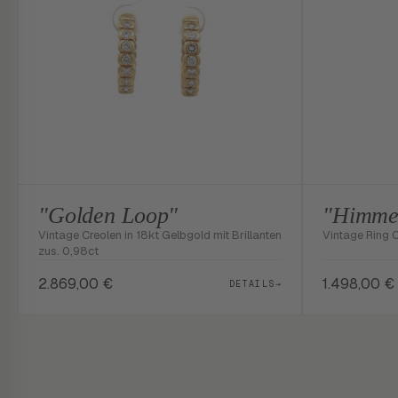
"Golden Loop"
"Himmel
Vintage Creolen in 18kt Gelbgold mit Brillanten
Vintage Ring 
zus. 0,98ct
2.869,00
€
1.498,00
€
DETAILS
→