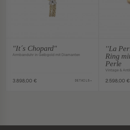
"It´s Chopard"
''La Per
Ring mi
Armbanduhr in Gelbgold mit Diamanten
Perle
Vintage & Anti
3.898,00
€
2.598,00
€
DETAILS
→