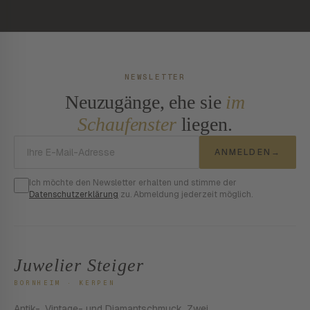
NEWSLETTER
Neuzugänge, ehe sie
im
Schaufenster
liegen.
E-Mail-Adresse
ANMELDEN
→
Ich möchte den Newsletter erhalten und stimme der
Datenschutzerklärung
zu. Abmeldung jederzeit möglich.
Juwelier Steiger
BORNHEIM · KERPEN
Antik-, Vintage- und Diamantschmuck. Zwei