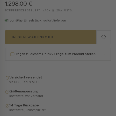
1.298,00
€
DIFFERENZBESTEUERT NACH § 25A USTG.
1 vorrätig
· Einzelstück, sofort lieferbar
IN DEN WARENKORB
→
Fragen zu diesem Stück?
Frage zum Produkt stellen
→
Versichert versendet
via UPS, FedEx & DHL
Größenanpassung
kostenfrei vor Versand
14 Tage Rückgabe
kostenfrei, unkompliziert