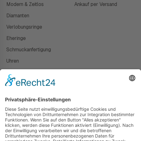
Modern & Zeitlos
Ankauf per Versand
Diamanten
Verlobungsringe
Eheringe
Schmuckanfertigung
Uhren
Gutscheine
HAUS
Susanne Steiger
Geschäfte
Newsletter
Kontakt