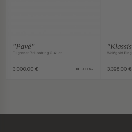
"Pavé"
"Klassi
Filigraner Brillantring 0.41 ct.
Weißgold Ring 
3.000,00
€
3.398,00
€
DETAILS
→