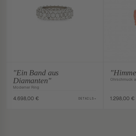
"Ein Band aus
"Himme
Diamanten"
Ohrschmuck au
Moderner Ring
4.698,00
€
1.298,00
€
DETAILS
→