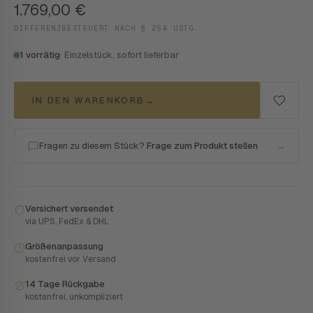
1.769,00
€
DIFFERENZBESTEUERT NACH § 25A USTG.
1 vorrätig
· Einzelstück, sofort lieferbar
IN DEN WARENKORB
→
Fragen zu diesem Stück?
Frage zum Produkt stellen
→
Versichert versendet
via UPS, FedEx & DHL
Größenanpassung
kostenfrei vor Versand
14 Tage Rückgabe
kostenfrei, unkompliziert