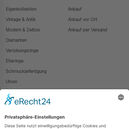
Eigenkollektion
Ankauf
Vintage & Antik
Ankauf vor Ort
Modern & Zeitlos
Ankauf per Versand
Diamanten
Verlobungsringe
Eheringe
Schmuckanfertigung
Uhren
Gutscheine
HAUS
Susanne Steiger