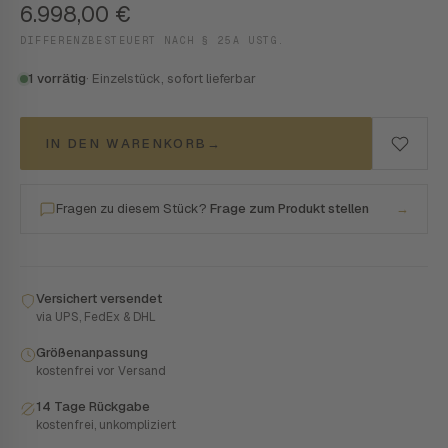
6.998,00
€
DIFFERENZBESTEUERT NACH § 25A USTG.
1 vorrätig
· Einzelstück, sofort lieferbar
IN DEN WARENKORB
→
Fragen zu diesem Stück?
Frage zum Produkt stellen
→
Versichert versendet
via UPS, FedEx & DHL
Größenanpassung
kostenfrei vor Versand
14 Tage Rückgabe
kostenfrei, unkompliziert