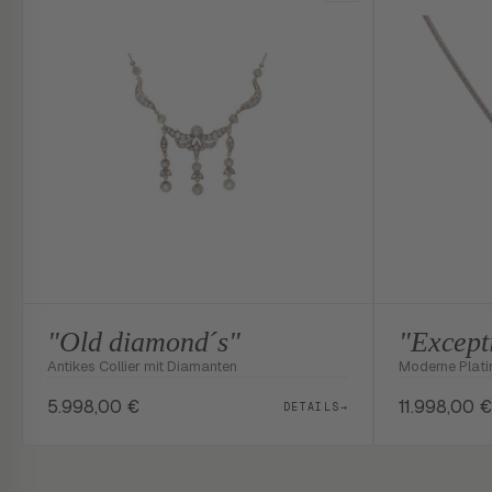
"Old diamond´s"
"Except
Antikes Collier mit Diamanten
Moderne Platin 
5.998,00
€
11.998,00
€
DETAILS
→