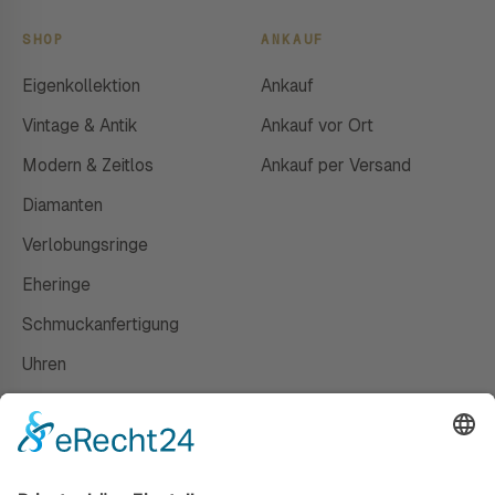
SHOP
ANKAUF
Eigenkollektion
Ankauf
Vintage & Antik
Ankauf vor Ort
Modern & Zeitlos
Ankauf per Versand
Diamanten
Verlobungsringe
Eheringe
Schmuckanfertigung
Uhren
Gutscheine
HAUS