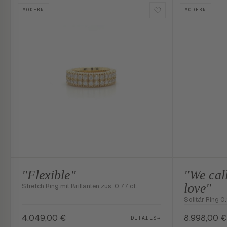
MODERN
MODERN
"Flexible"
"We call
love"
Stretch Ring mit Brillanten zus. 0.77 ct.
Solitär Ring 0.
4.049,00
€
8.998,00
€
DETAILS
→