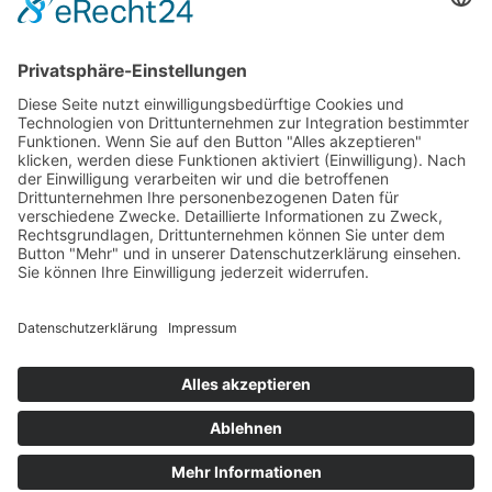
HAUS
Susanne Steiger
Geschäfte
Newsletter
Kontakt
© 2026 JUWELIER STEIGER
IMPRESSUM
AGB
DATENSCHUTZ
WIDERRUF
VERTRAG WIDERRUFEN
PERFORMANCE BY ·
GREITMANN