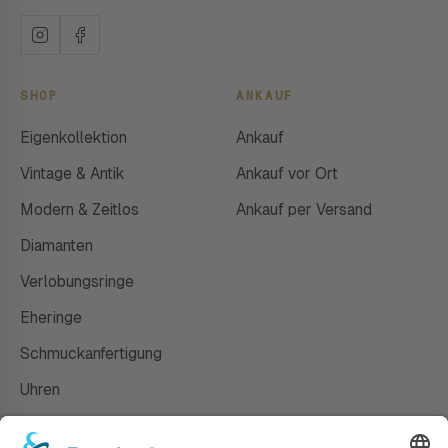
SHOP
ANKAUF
Eigenkollektion
Ankauf
Vintage & Antik
Ankauf vor Ort
Modern & Zeitlos
Ankauf per Versand
Diamanten
Verlobungsringe
Eheringe
Schmuckanfertigung
Uhren
Gutscheine