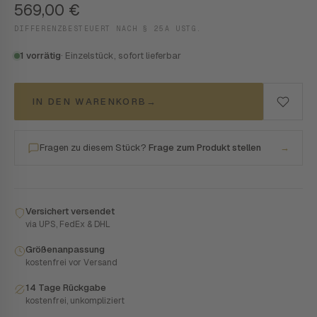
569,00
€
DIFFERENZBESTEUERT NACH § 25A USTG.
1 vorrätig
· Einzelstück, sofort lieferbar
IN DEN WARENKORB
→
Fragen zu diesem Stück?
Frage zum Produkt stellen
→
Versichert versendet
via UPS, FedEx & DHL
Größenanpassung
kostenfrei vor Versand
14 Tage Rückgabe
kostenfrei, unkompliziert