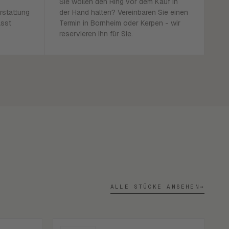
Sie wollen den Ring vor dem Kauf in
rstattung
der Hand halten? Vereinbaren Sie einen
asst
Termin in Bornheim oder Kerpen - wir
reservieren ihn für Sie.
ALLE STÜCKE ANSEHEN
→