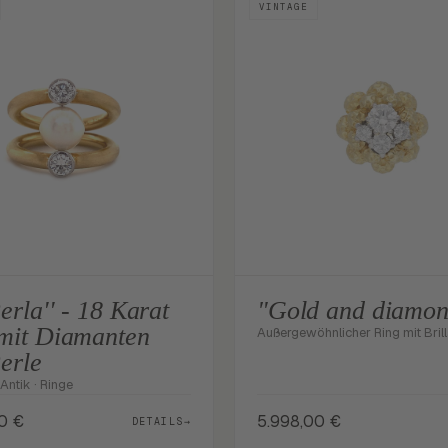
VINTAGE
"Gold and diamon
erla'' - 18 Karat
mit Diamanten
Außergewöhnlicher Ring mit Bril
erle
Antik · Ringe
00
€
5.998,00
€
DETAILS
→