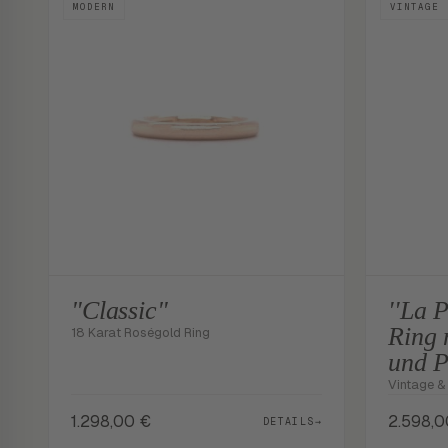
MODERN
VINTAGE
"Classic"
''La P
Ring 
18 Karat Roségold Ring
und P
Vintage & 
1.298,00
€
2.598,
DETAILS
→