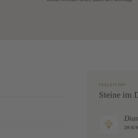
EDELSTEINE
Steine im D
Dia
28 8/8