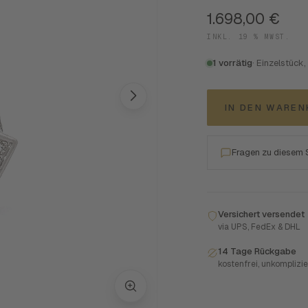
1.698,00
€
INKL. 19 % MWST.
1 vorrätig
· Einzelstück,
IN DEN WARE
Fragen zu diesem
Versichert versendet
via UPS, FedEx & DHL
14 Tage Rückgabe
kostenfrei, unkomplizie