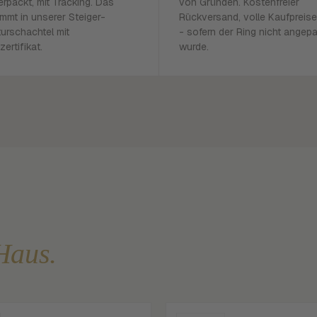
erpackt, mit Tracking. Das
von Gründen. Kostenfreier
mmt in unserer Steiger-
Rückversand, volle Kaufpreise
urschachtel mit
- sofern der Ring nicht angep
zertifikat.
wurde.
Haus.