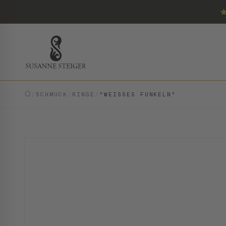
/
SCHMUCK
/
RINGE
/
"WEISSES FUNKELN"
VINTAGE · EINZELSTÜCK