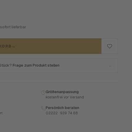
 sofort lieferbar
NKORB
→
 Stück?
Frage zum Produkt stellen
→
Größenanpassung
kostenfrei vor Versand
Persönlich beraten
rt
02222 · 939 74 68