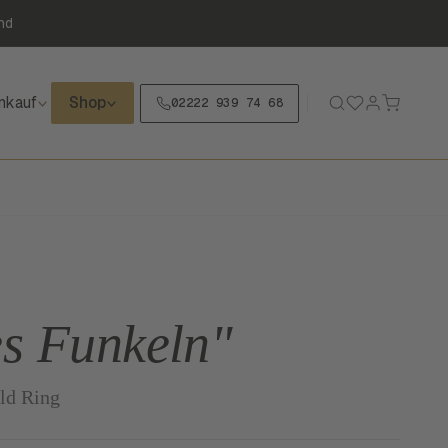
nd
nkauf
Shop
02222 939 74 68
s Funkeln"
ld Ring