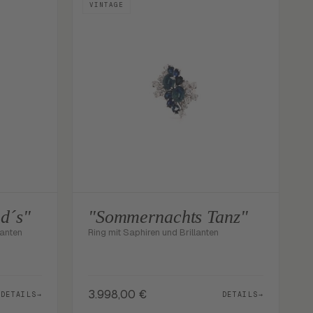
VINTAGE
d´s"
"Sommernachts Tanz"
lanten
Ring mit Saphiren und Brillanten
3.998,00
€
DETAILS
→
DETAILS
→