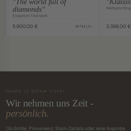
"The world full of
"Klassi
diamonds"
Weißgold Ring 
Elegantes Farbspiel
5.900,00
€
3.398,00
€
DETAILS
→
FRAGEN ZU DIESEM STÜCK?
Wir nehmen uns Zeit -
persönlich.
Ob Größe, Provenienz, Stein-Details oder eine Anprobe