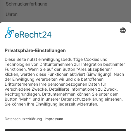
Schmuckanfertigung
Uhren
Gutscheine
HAUS
Susanne Steiger
Geschäfte
Newsletter
Kontakt
© 2026 JUWELIER STEIGER
IMPRESSUM
AGB
DATENSCHUTZ
WIDERRUF