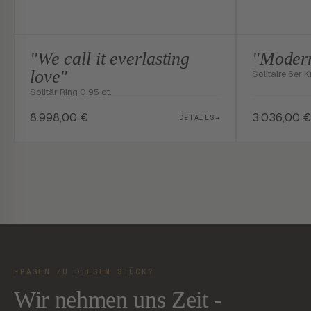
"We call it everlasting
"Modern
love"
Solitaire 6er K
Solitär Ring 0.95 ct.
8.998,00
€
3.036,00
€
DETAILS
→
FRAGEN ZU DIESEM STÜCK?
Wir nehmen uns Zeit -