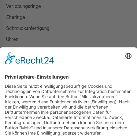
Verlobungsringe
Eheringe
Schmuckanfertigung
Uhren
Gutscheine
HAUS
Susanne Steiger
Geschäfte
Newsletter
Kontakt