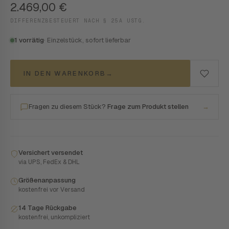
2.469,00
€
DIFFERENZBESTEUERT NACH § 25A USTG.
1 vorrätig
· Einzelstück, sofort lieferbar
IN DEN WARENKORB
→
Fragen zu diesem Stück?
Frage zum Produkt stellen
→
Versichert versendet
via UPS, FedEx & DHL
Größenanpassung
kostenfrei vor Versand
14 Tage Rückgabe
kostenfrei, unkompliziert