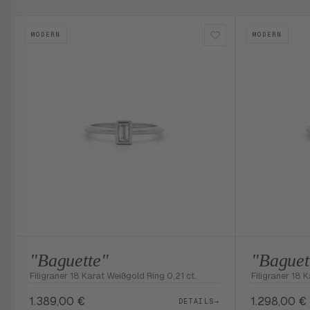
MODERN
MODERN
"Baguette"
"Baguet
Filigraner 18 Karat Weißgold Ring 0,21 ct.
Filigraner 18 
1.389,00
€
1.298,00
€
DETAILS
→