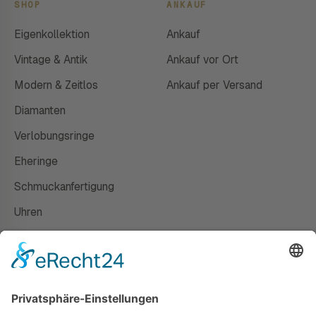
SHOP
ANKAUF
Eigenkollektion
Ankauf
Vintage & Antik
Ankauf vor Ort
Modern & Zeitlos
Ankauf per Versand
Diamanten
Verlobungsringe
Eheringe
Schmuckanfertigung
Uhren
Gutscheine
HAUS
Susanne Steiger