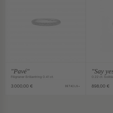
"Pavé"
"Say ye
Filigraner Brillantring 0.41 ct.
0.22 ct. Solitä
3.000,00
€
898,00
€
DETAILS
→