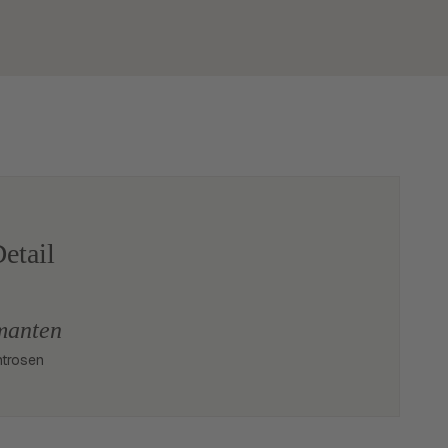
etail
manten
trosen