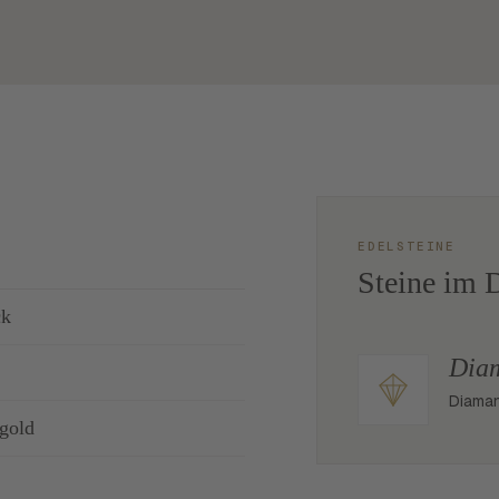
EDELSTEINE
Steine im D
ck
Dia
Diaman
gold