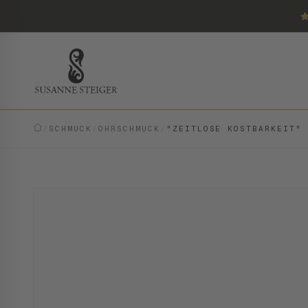
/
SCHMUCK
/
OHRSCHMUCK
/
"ZEITLOSE KOSTBARKEIT"
VINTAGE · EINZELSTÜCK