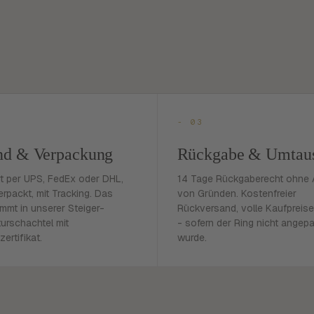
- 03
nd & Verpackung
Rückgabe & Umtau
rt per UPS, FedEx oder DHL,
14 Tage Rückgaberecht ohne
erpackt, mit Tracking. Das
von Gründen. Kostenfreier
mmt in unserer Steiger-
Rückversand, volle Kaufpreise
urschachtel mit
- sofern der Ring nicht angep
zertifikat.
wurde.