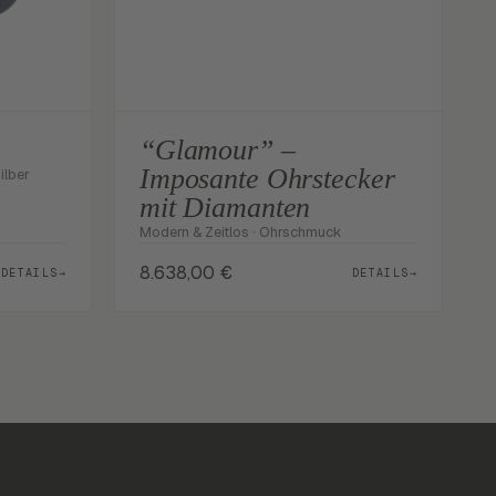
“Glamour” –
Imposante Ohrstecker
ilber
mit Diamanten
Modern & Zeitlos · Ohrschmuck
8.638,00
€
DETAILS
→
DETAILS
→