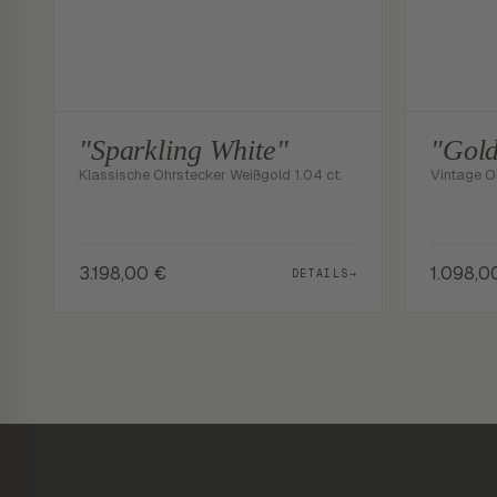
"Sparkling White"
"Gold
Klassische Ohrstecker Weißgold 1.04 ct.
Vintage O
3.198,00
€
1.098,
DETAILS
→