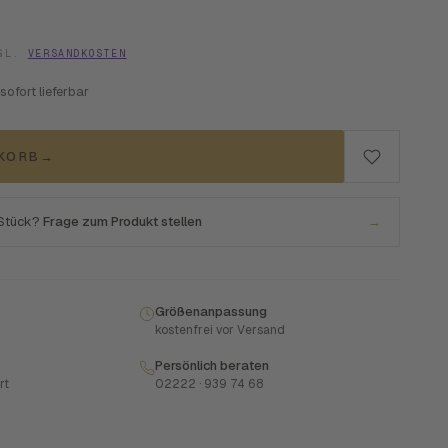
ZGL.
VERSANDKOSTEN
 sofort lieferbar
NKORB
→
 Stück?
Frage zum Produkt stellen
→
Größenanpassung
kostenfrei vor Versand
Persönlich beraten
rt
02222 · 939 74 68