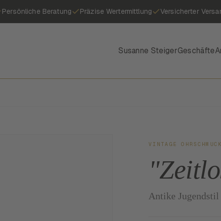
Persönliche Beratung
Präzise Wertermittlung
Versicherter Versa
Susanne Steiger
Geschäfte
A
VINTAGE OHRSCHMUC
"Zeitl
Antike Jugendstil