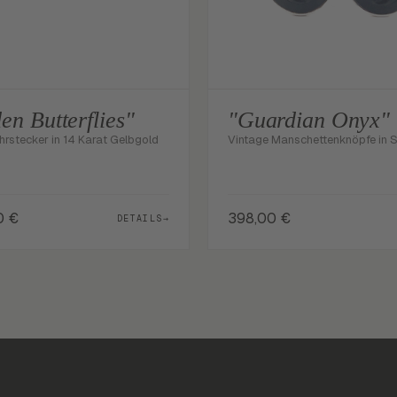
en Butterflies"
"Guardian Onyx"
hrstecker in 14 Karat Gelbgold
Vintage Manschettenknöpfe in S
00
€
398,00
€
DETAILS
→