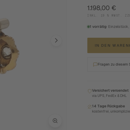
1.198,00
€
INKL. 19 % MWST. Z
1 vorrätig
· Einzelstück,
IN DEN WARE
Fragen zu diesem
Versichert versendet
via UPS, FedEx & DHL
14 Tage Rückgabe
kostenfrei, unkomplizie