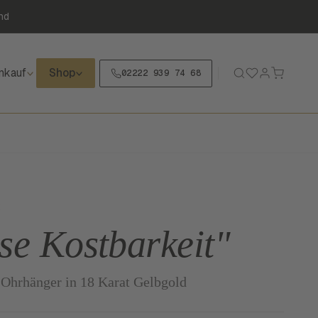
nd
nkauf
Shop
02222 939 74 68
K
ose Kostbarkeit"
 Ohrhänger in 18 Karat Gelbgold