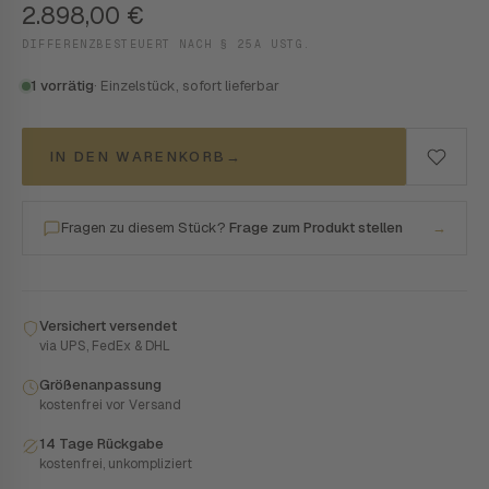
2.898,00
€
DIFFERENZBESTEUERT NACH § 25A USTG.
1 vorrätig
· Einzelstück, sofort lieferbar
IN DEN WARENKORB
→
Fragen zu diesem Stück?
Frage zum Produkt stellen
→
Versichert versendet
via UPS, FedEx & DHL
Größenanpassung
kostenfrei vor Versand
14 Tage Rückgabe
kostenfrei, unkompliziert