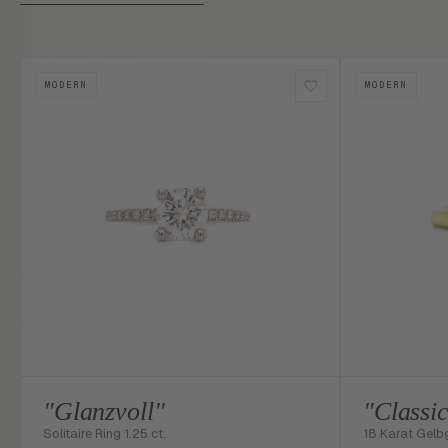
MODERN
MODERN
"Glanzvoll"
"Classi
Solitaire Ring 1.25 ct.
18 Karat Gelb