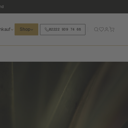
nd
nkauf
Shop
02222 939 74 68