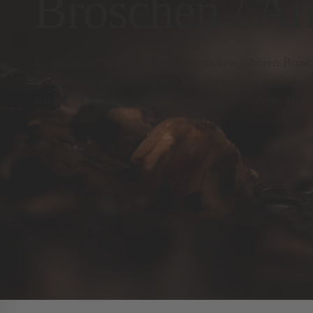
Broschen / A
Zu den ansehnlichsten Schmuckstücken gehören Brosc
vermutlich eine der längsten Geschichten zu erzählen 
seit dem 17. Jahrhundert für ein ganz besonderes Highl
ALLE
DIAMANTEN
RINGE
VERLOBUNGSRIN