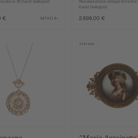
rosche in 18 Karat Gelbgold
Wunderschöne vintage Brosche i
Karat Gelbgold
0
€
2.698,00
€
DETAILS
→
VINTAGE
angene
"Marie Antoinette