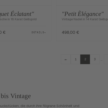
uet Éclatant"
"Petit Èlégance"
sche in 18 Karat Gelbgold
Vintage Nadel in 14 Karat Gelbg
00
€
498,00
€
DETAILS
→
←
…
1
2
3
bis Vintage
stücken, die durch ihre filigrane Schönheit und