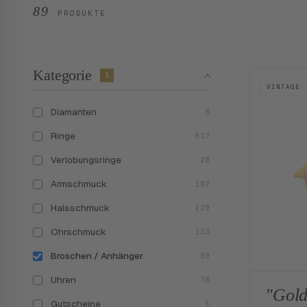
89
PRODUKTE
Kategorie
1
VINTAGE
Diamanten
8
Ringe
617
Verlobungsringe
20
Armschmuck
102
Halsschmuck
229
Ohrschmuck
133
Broschen / Anhänger
89
Uhren
78
"Gold
Gutscheine
5