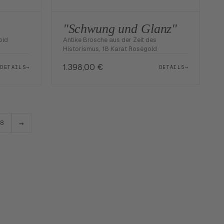
"Schwung und Glanz"
old
Antike Brosche aus der Zeit des
Historismus, 18 Karat Roségold
1.398,00
€
DETAILS
→
DETAILS
→
→
8