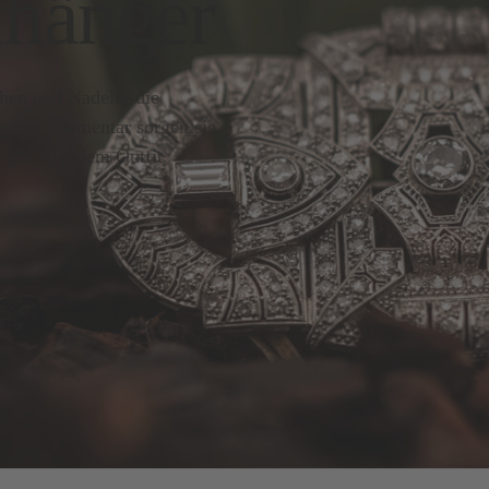
nhänger
hen und Nadeln, die
haben. Elementar sorgen sie
ight zu jedem Outfit.
GE
ARMSCHMUCK
HALSSCHMUCK
OHRSCHMUCK
BR