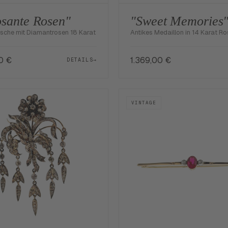
sante Rosen"
"Sweet Memories
osche mit Diamantrosen 18 Karat
Antikes Medaillon in 14 Karat R
00
€
1.369,00
€
DETAILS
→
VINTAGE