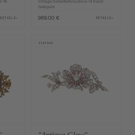
n 18
Vintage Schleifenbrosche in 14 Karat
Gelbgold
969,00
€
DETAILS
→
DETAILS
→
VINTAGE
"
"Antique Glow"