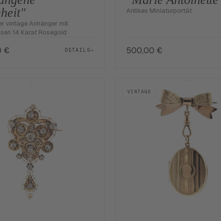
heit"
Antikes Miniaturportät
er vintage Anhänger mit
sen 14 Karat Roségold
0
€
500,00
€
DETAILS
→
VINTAGE