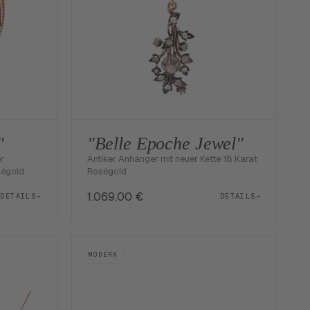
"
"Belle Epoche Jewel"
r
Antiker Anhänger mit neuer Kette 18 Karat
ségold
Roségold
1.069,00
€
DETAILS
→
DETAILS
→
MODERN