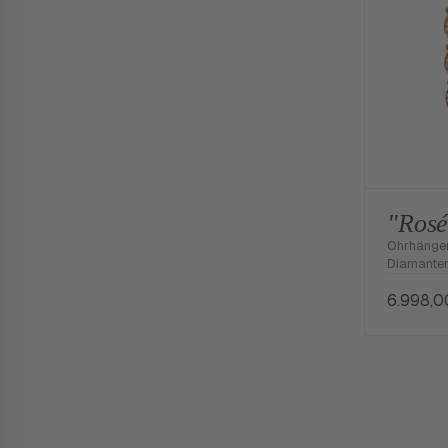
"Ros
Ohrhänger
Diamante
6.998,