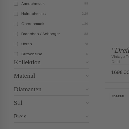
Armschmuck
99
Halsschmuck
229
Ohrschmuck
130
Broschen / Anhänger
88
Uhren
78
"Drei
Gutscheine
5
Vintage Tr
Kollektion
Gold
1.698,0
Material
Diamanten
MODERN
Stil
Preis