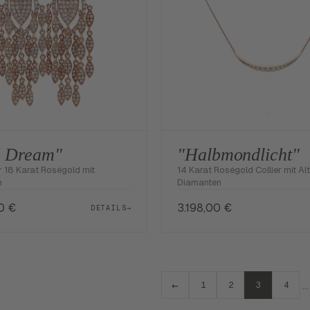
é Dream"
"Halbmondlicht"
 18 Karat Roségold mit
14 Karat Roségold Collier mit Alt
n
Diamanten
00
€
3.198,00
€
DETAILS
→
←
…
1
2
3
4