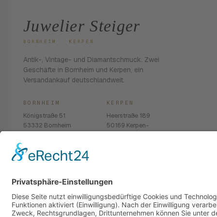
Juwelier Steiger
BORNHEIM · KERPEN
Antik-, Vintage- und Diamantschmuck. Zwei
Geschäfte in Bornheim und Kerpen, ein
Versandankauf deutschlandweit.
BORNHEIM
KERPEN
Königstraße 51
Heerstraße 189
53332 Bornheim
50169 Kerpen-
Balkhausen
02222 · 939 74 68
02237 · 603 96 13