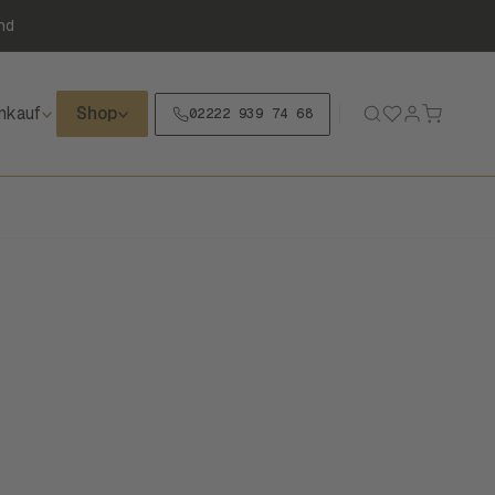
nd
nkauf
Shop
02222 939 74 68