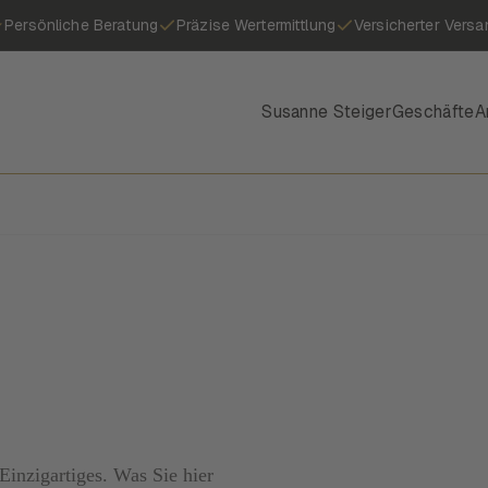
Persönliche Beratung
Präzise Wertermittlung
Versicherter Versa
Susanne Steiger
Geschäfte
A
inzigartiges. Was Sie hier