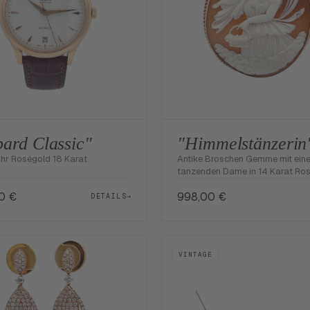
ard Classic"
"Himmelstänzerin
r Roségold 18 Karat
Antike Broschen Gemme mit eine
tanzenden Dame in 14 Karat Ro
00
€
998,00
€
DETAILS
→
VINTAGE