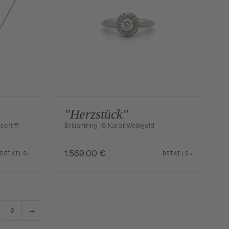
"Herzstück"
schliff
Brillantring 18 Karat Weißgold
1.569,00
€
DETAILS
→
DETAILS
→
→
6