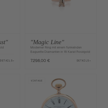
sst"
"Magic Line"
old
Moderner Ring mit einem funkelnden
Baguette Diamanten in 18 Karat Roségold
7.298,00
€
DETAILS
→
DETAILS
→
VINTAGE