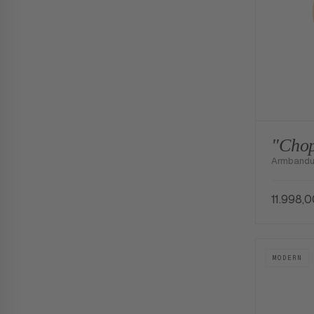
"Chop
Armbanduh
11.998,
MODERN