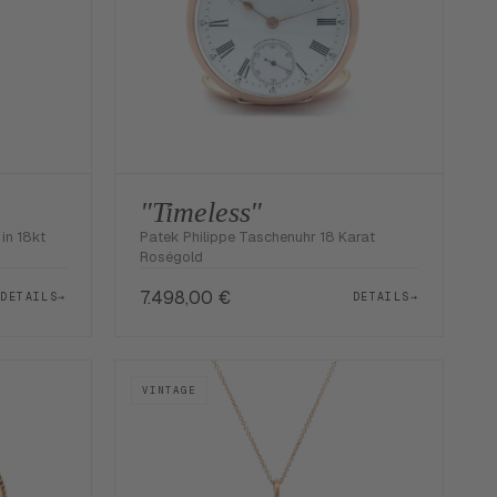
"Timeless"
 in 18kt
Patek Philippe Taschenuhr 18 Karat
Roségold
7.498,00
€
DETAILS
→
DETAILS
→
VINTAGE