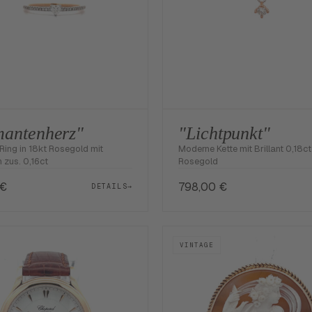
antenherz"
"Lichtpunkt"
Ring in 18kt Rosegold mit
Moderne Kette mit Brillant 0,18ct
 zus. 0,16ct
Rosegold
€
798,00
€
DETAILS
→
VINTAGE