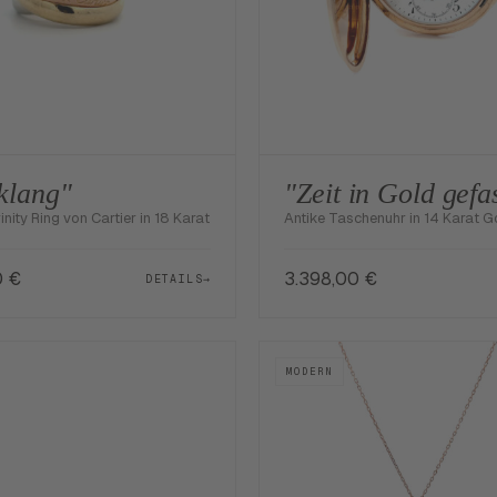
klang"
"Zeit in Gold gefa
inity Ring von Cartier in 18 Karat
Antike Taschenuhr in 14 Karat G
0
€
3.398,00
€
DETAILS
→
MODERN