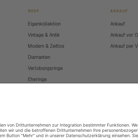
SHOP
ANKAUF
Eigenkollektion
Ankauf
Vintage & Antik
Ankauf vor O
Modern & Zeitlos
Ankauf per 
Diamanten
Verlobungsringe
Eheringe
Schmuckanfertigung
Uhren
Gutscheine