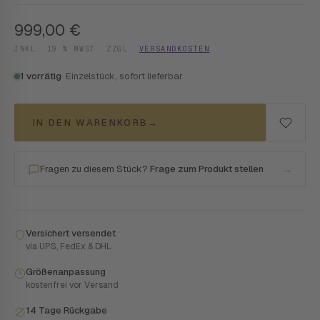
999,00
€
INKL. 19 % MWST. ZZGL.
VERSANDKOSTEN
1 vorrätig
· Einzelstück, sofort lieferbar
IN DEN WARENKORB
→
Fragen zu diesem Stück?
Frage zum Produkt stellen
→
Versichert versendet
via UPS, FedEx & DHL
Größenanpassung
kostenfrei vor Versand
14 Tage Rückgabe