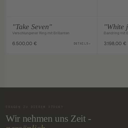
"Take Seven"
"White 
Verschlungener Ring mit Brillanten
Bandring mit B
6.500,00
€
3.198,00
€
DETAILS
→
FRAGEN ZU DIESEM STÜCK?
Wir nehmen uns Zeit -