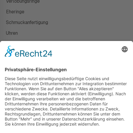
Verlobungsringe
Eheringe
Schmuckanfertigung
Uhren
Gutscheine
HAUS
Susanne Steiger
Geschäfte
Newsletter
Kontakt