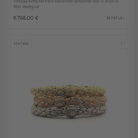
Vintage Kette mit Pavé besetzten Brillanten zus. 0.90ct. in
18kt Weißgold
6.798,00
€
DETAILS
→
VINTAGE