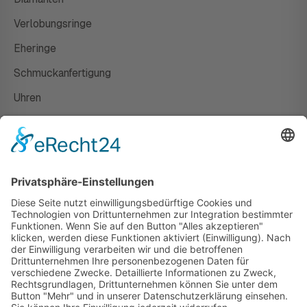
Verlobungsringe
Eheringe
Schmuckanfertigung
Uhren
Gutscheine
HAUS
Susanne Steiger
Geschäfte
Newsletter
Kontakt