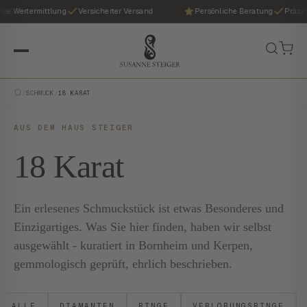
 Wertermittlung
Versicherter Versand
Persönliche Beratung
Präzise W
/
SCHMUCK
/
18 KARAT
AUS DEM HAUS STEIGER
18 Karat
Ein erlesenes Schmuckstück ist etwas Besonderes und
Einzigartiges. Was Sie hier finden, haben wir selbst
ausgewählt - kuratiert in Bornheim und Kerpen,
gemmologisch geprüft, ehrlich beschrieben.
ALLE
DIAMANTEN
RINGE
VERLOBUNGSRINGE