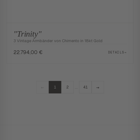
"Trinity"
3 Vintage Armbänder von Chimento in 18kt Gold
22.794,00
€
DETAILS
→
←
→
…
1
2
41