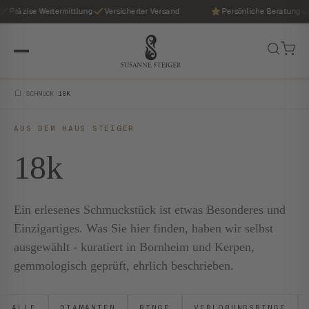
Präzise Wertermittlung
Versicherter Versand
Persönliche Beratung
/
SCHMUCK
/
18K
AUS DEM HAUS STEIGER
18k
Ein erlesenes Schmuckstück ist etwas Besonderes und
Einzigartiges. Was Sie hier finden, haben wir selbst
ausgewählt - kuratiert in Bornheim und Kerpen,
gemmologisch geprüft, ehrlich beschrieben.
ALLE
DIAMANTEN
RINGE
VERLOBUNGSRINGE