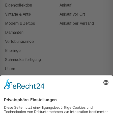
Eigenkollektion
Ankauf
Vintage & Antik
Ankauf vor Ort
Modern & Zeitlos
Ankauf per Versand
Diamanten
Verlobungsringe
Eheringe
Schmuckanfertigung
Uhren
Gutscheine
HAUS
Susanne Steiger