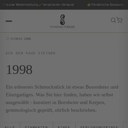
Präzise Wertermittlung
Versicherter Versand
Persönliche Beratung
/
SCHMUCK
/
1998
AUS DEM HAUS STEIGER
1998
Ein erlesenes Schmuckstück ist etwas Besonderes und
Einzigartiges. Was Sie hier finden, haben wir selbst
ausgewählt - kuratiert in Bornheim und Kerpen,
gemmologisch geprüft, ehrlich beschrieben.
ALLE
DIAMANTEN
RINGE
VERLOBUNGSRINGE