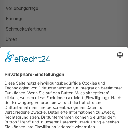
Verlobungsringe
Eheringe
Schmuckanfertigung
Uhren
Gutscheine
HAUS
Susanne Steiger
Geschäfte
Newsletter
Kontakt