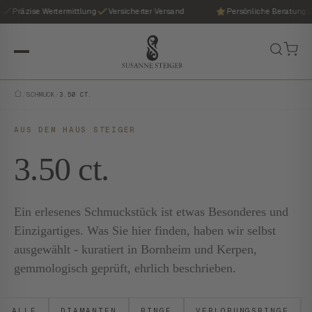
Präzise Wertermittlung
Versicherter Versand
Persönliche Beratung
/
SCHMUCK
/
3.50 CT.
AUS DEM HAUS STEIGER
3.50 ct.
Ein erlesenes Schmuckstück ist etwas Besonderes und
Einzigartiges. Was Sie hier finden, haben wir selbst
ausgewählt - kuratiert in Bornheim und Kerpen,
gemmologisch geprüft, ehrlich beschrieben.
ALLE
DIAMANTEN
RINGE
VERLOBUNGSRINGE