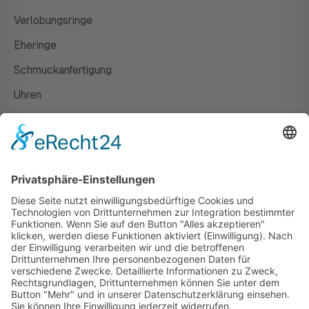
Verlobungsringe
Eheringe
Schmuckanfertigung
Uhren
Gutscheine
HAUS
Susanne Steiger
Geschäfte
Newsletter
Kontakt