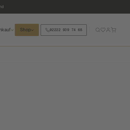
nd
nkauf
Shop
02222 939 74 68