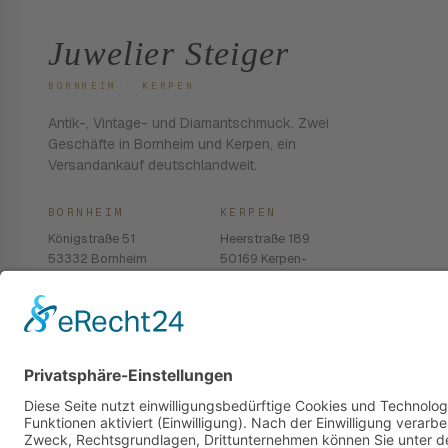
Juwelier Steiger
BORNHEIM · KERPEN
Antik-, Vintage- und Diamantschmuck. Zwei
Geschäfte in Bornheim und Kerpen, ein
Versandankauf deutschlandweit.
BORNHEIM
KERPEN
Königstraße 51
Heerstraße 189
53332 Bornheim
50169 Kerpen-
Balkhausen
02222 · 939 74 68
02237 · 603 96 13