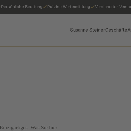
Persönliche Beratung
Präzise Wertermittlung
Versicherter Versa
Susanne Steiger
Geschäfte
A
inzigartiges. Was Sie hier