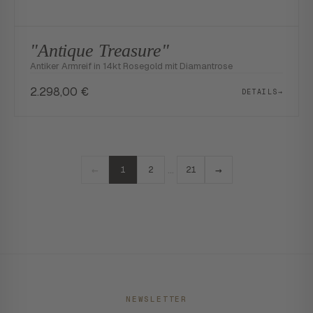
"Antique Treasure"
Antiker Armreif in 14kt Rosegold mit Diamantrose
2.298,00
€
DETAILS
→
←
→
…
1
2
21
NEWSLETTER