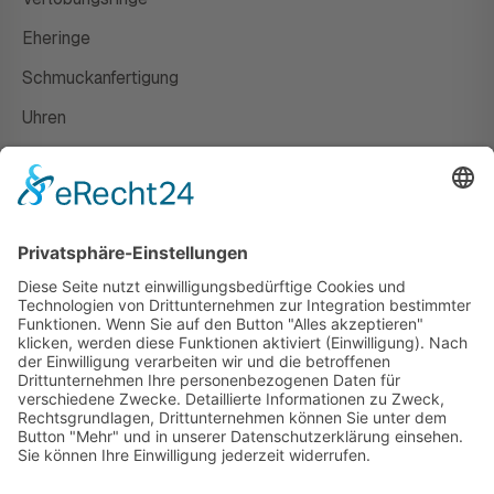
Eheringe
Schmuckanfertigung
Uhren
Gutscheine
HAUS
Susanne Steiger
Geschäfte
Newsletter
Kontakt