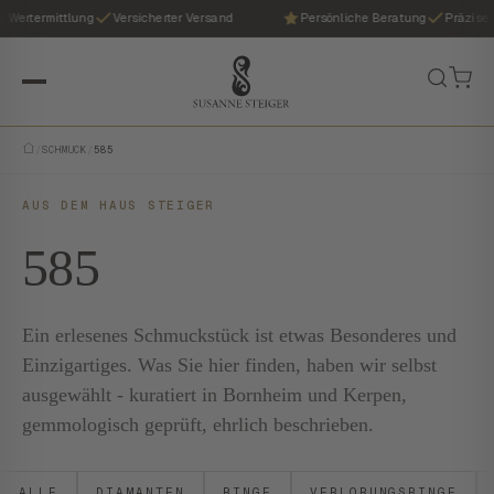
ertermittlung
Versicherter Versand
Persönliche Beratung
Präzise We
/
SCHMUCK
/
585
AUS DEM HAUS STEIGER
585
Ein erlesenes Schmuckstück ist etwas Besonderes und
Einzigartiges. Was Sie hier finden, haben wir selbst
ausgewählt - kuratiert in Bornheim und Kerpen,
gemmologisch geprüft, ehrlich beschrieben.
ALLE
DIAMANTEN
RINGE
VERLOBUNGSRINGE