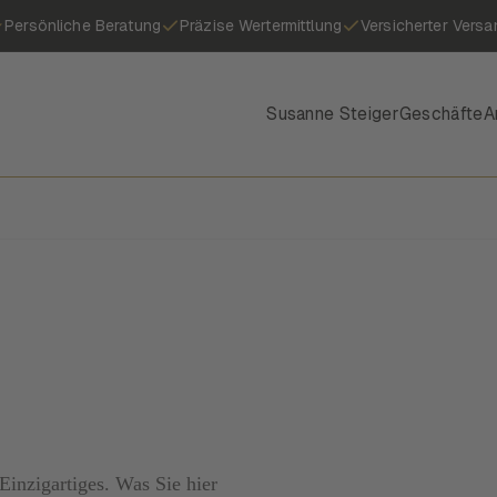
Persönliche Beratung
Präzise Wertermittlung
Versicherter Versa
Susanne Steiger
Geschäfte
A
inzigartiges. Was Sie hier