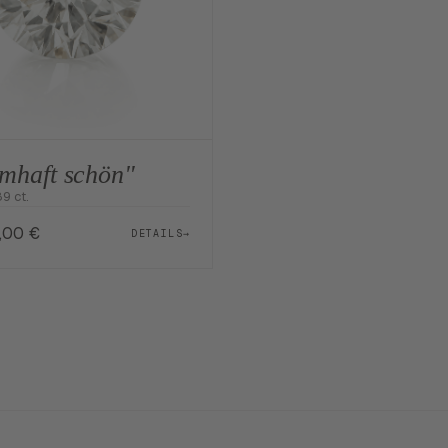
mhaft schön"
89 ct.
8,00
€
DETAILS
→