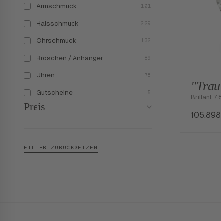
Armschmuck
101
Halsschmuck
229
Ohrschmuck
132
Broschen / Anhänger
89
Uhren
78
"Trau
Gutscheine
5
Brillant 7.
Preis
105.89
FILTER ZURÜCKSETZEN