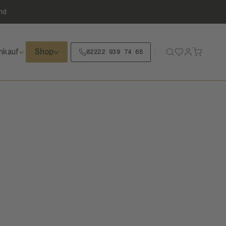
nd
nkauf
Shop
02222 939 74 68