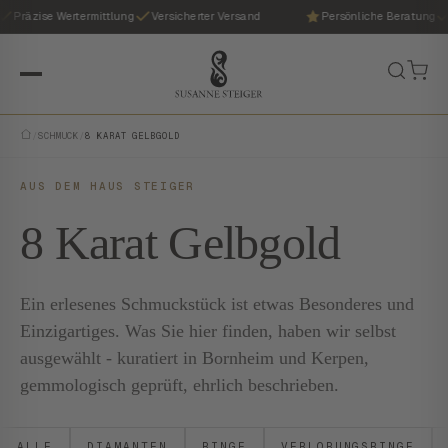
Präzise Wertermittlung
Versicherter Versand
Persönliche Beratung
/
SCHMUCK
/
8 KARAT GELBGOLD
AUS DEM HAUS STEIGER
8 Karat Gelbgold
Ein erlesenes Schmuckstück ist etwas Besonderes und
Einzigartiges. Was Sie hier finden, haben wir selbst
ausgewählt - kuratiert in Bornheim und Kerpen,
gemmologisch geprüft, ehrlich beschrieben.
ALLE
DIAMANTEN
RINGE
VERLOBUNGSRINGE