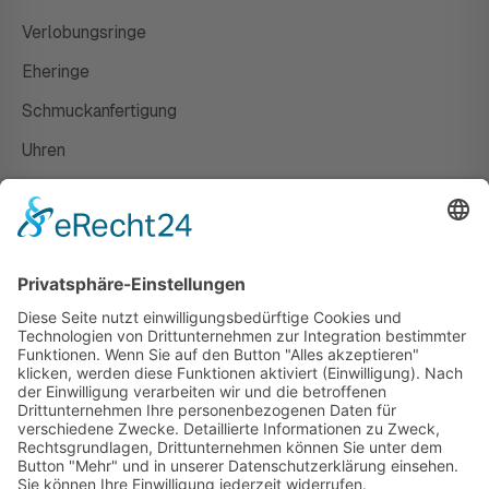
Verlobungsringe
Eheringe
Schmuckanfertigung
Uhren
Gutscheine
HAUS
Susanne Steiger
Geschäfte
Newsletter
Kontakt