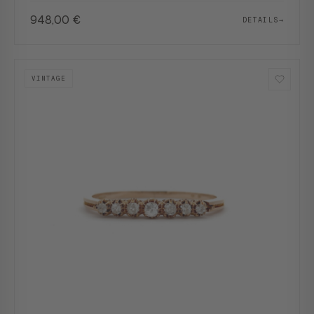
948,00
€
DETAILS
→
VINTAGE