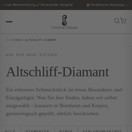
räzise Wertermittlung
Versicherter Versand
Persönliche Beratung
Prä
/
SCHMUCK
/
ALTSCHLIFF-DIAMANT
AUS DEM HAUS STEIGER
Altschliff-Diamant
Ein erlesenes Schmuckstück ist etwas Besonderes und
Einzigartiges. Was Sie hier finden, haben wir selbst
ausgewählt - kuratiert in Bornheim und Kerpen,
gemmologisch geprüft, ehrlich beschrieben.
ALLE
DIAMANTEN
RINGE
VERLOBUNGSRINGE