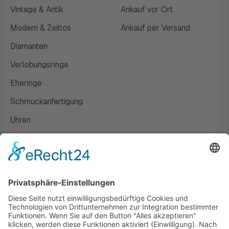
Vintage & Antik
Ankauf vor Ort
Modern & Zeitlos
Ankauf per Versand
Diamanten
Verlobungsringe
Eheringe
Schmuckanfertigung
Uhren
Gutscheine
HAUS
Susanne Steiger
Geschäfte