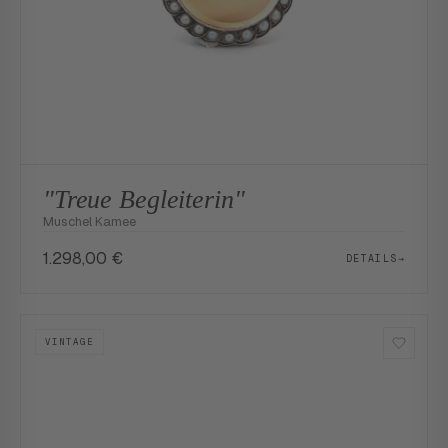
"Treue Begleiterin"
Muschel Kamee
1.298,00
€
DETAILS
→
VINTAGE