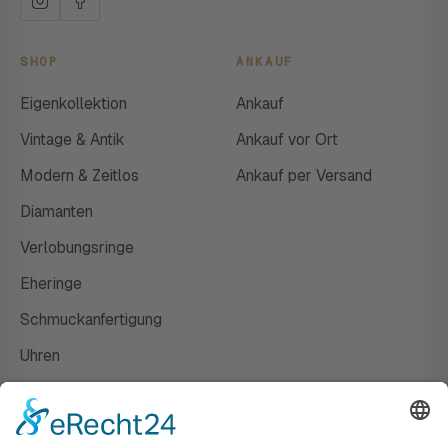
SHOP
ANKAUF
Eigenkollektion
Ankauf
Vintage & Antik
Ankauf vor Ort
Modern & Zeitlos
Ankauf per Versand
Diamanten
Verlobungsringe
Eheringe
Schmuckanfertigung
Uhren
Gutscheine