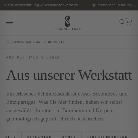
Präzise Wertermittlung
Versicherter Versand
Persönliche Beratung
P
/
SCHMUCK
/
AUS UNSERER WERKSTATT
AUS DEM HAUS STEIGER
Aus unserer Werkstatt
Ein erlesenes Schmuckstück ist etwas Besonderes und
Einzigartiges. Was Sie hier finden, haben wir selbst
ausgewählt - kuratiert in Bornheim und Kerpen,
gemmologisch geprüft, ehrlich beschrieben.
ALLE
DIAMANTEN
RINGE
VERLOBUNGSRINGE