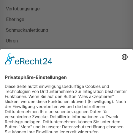
Verlobungsringe
Eheringe
Schmuckanfertigung
Uhren
Gutscheine
HAUS
Susanne Steiger
Geschäfte
Newsletter
Kontakt