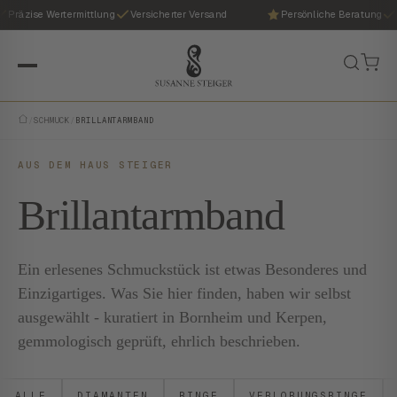
Präzise Wertermittlung
Versicherter Versand
Persönliche Beratung
P
/
SCHMUCK
/
BRILLANTARMBAND
AUS DEM HAUS STEIGER
Brillantarmband
Ein erlesenes Schmuckstück ist etwas Besonderes und
Einzigartiges. Was Sie hier finden, haben wir selbst
ausgewählt - kuratiert in Bornheim und Kerpen,
gemmologisch geprüft, ehrlich beschrieben.
ALLE
DIAMANTEN
RINGE
VERLOBUNGSRINGE