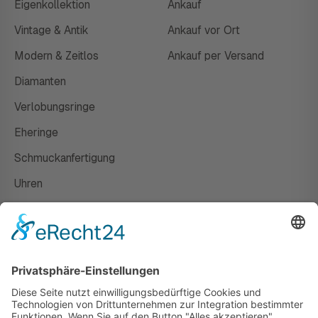
Eigenkollektion
Ankauf
Vintage & Antik
Ankauf vor Ort
Modern & Zeitlos
Ankauf per Versand
Diamanten
Verlobungsringe
Eheringe
Schmuckanfertigung
Uhren
Gutscheine
HAUS
Susanne Steiger
Geschäfte