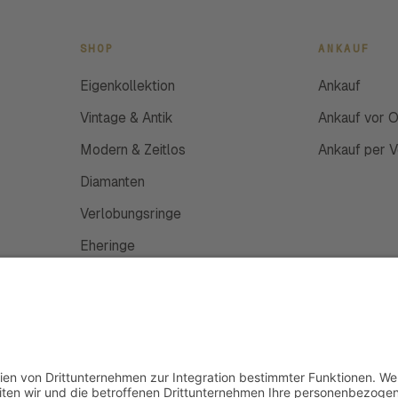
SHOP
ANKAUF
Eigenkollektion
Ankauf
Vintage & Antik
Ankauf vor O
Modern & Zeitlos
Ankauf per 
Diamanten
Verlobungsringe
Eheringe
Schmuckanfertigung
Uhren
Gutscheine