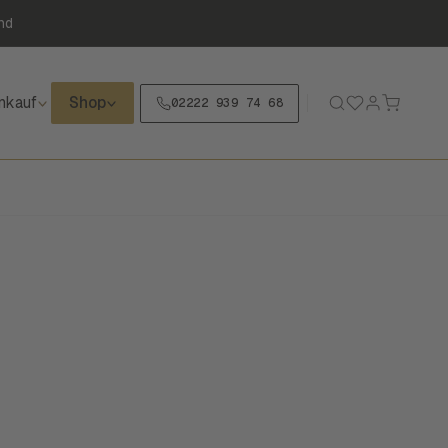
nd
nkauf
Shop
02222 939 74 68