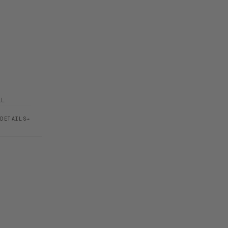
LL
DETAILS
→