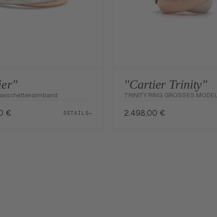
ier"
"Cartier Trinity"
Manschettenarmband
TRINITY RING GROSSES MODE
00
€
2.498,00
€
DETAILS
→