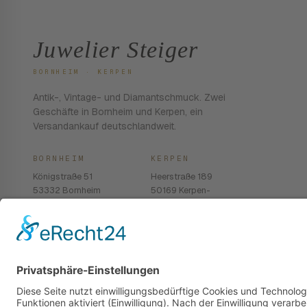
Juwelier Steiger
BORNHEIM · KERPEN
Antik-, Vintage- und Diamantschmuck. Zwei
Geschäfte in Bornheim und Kerpen, ein
Versandankauf deutschlandweit.
BORNHEIM
KERPEN
Königstraße 51
Heerstraße 189
53332 Bornheim
50169 Kerpen-
Balkhausen
02222 · 939 74 68
02237 · 603 96 13