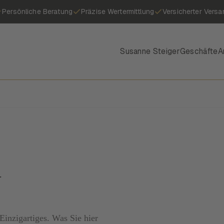
Persönliche Beratung
Präzise Wertermittlung
Versicherter Versa
Susanne Steiger
Geschäfte
A
y
inzigartiges. Was Sie hier