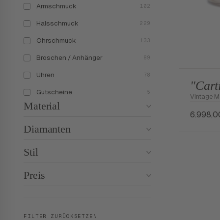
Armschmuck
102
Halsschmuck
229
Ohrschmuck
133
Broschen / Anhänger
89
Uhren
78
"Cart
Gutscheine
5
Vintage 
Material
6.998,
Diamanten
Stil
Preis
FILTER ZURÜCKSETZEN