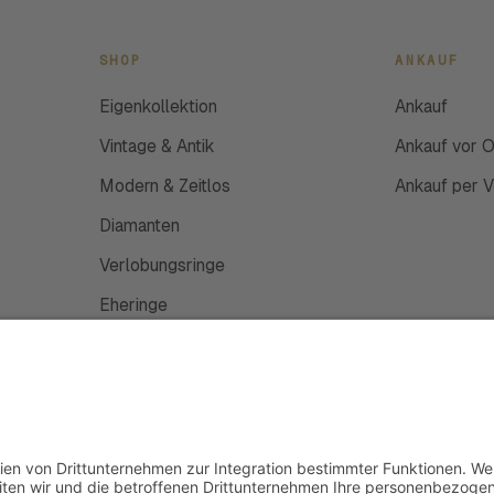
SHOP
ANKAUF
Eigenkollektion
Ankauf
Vintage & Antik
Ankauf vor O
Modern & Zeitlos
Ankauf per 
Diamanten
Verlobungsringe
Eheringe
Schmuckanfertigung
Uhren
Gutscheine