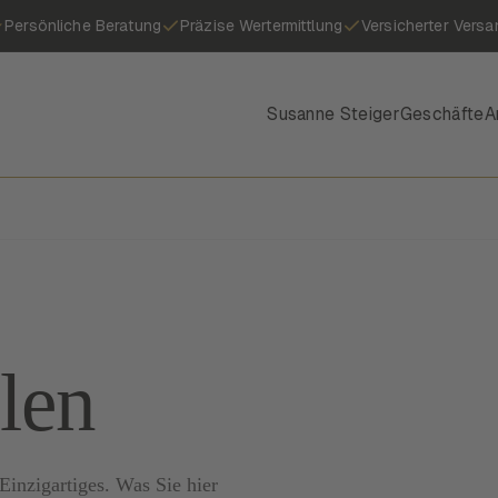
Persönliche Beratung
Präzise Wertermittlung
Versicherter Versa
Susanne Steiger
Geschäfte
A
len
inzigartiges. Was Sie hier