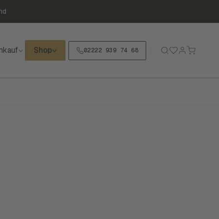
nd
nkauf
Shop
02222 939 74 68