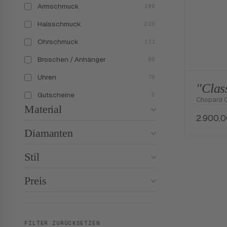
Armschmuck
100
Halsschmuck
229
Ohrschmuck
131
Broschen / Anhänger
89
Uhren
78
"Clas
Gutscheine
5
Chopard C
Material
2.900,
Diamanten
Stil
Preis
FILTER ZURÜCKSETZEN