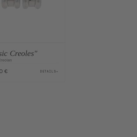
sic Creoles"
reolen
00
€
DETAILS
→