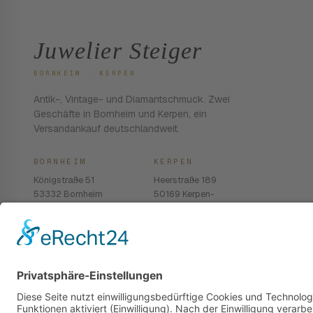
Juwelier Steiger
BORNHEIM · KERPEN
Antik-, Vintage- und Diamantschmuck. Zwei
Geschäfte in Bornheim und Kerpen, ein
Versandankauf deutschlandweit.
BORNHEIM
KERPEN
Königstraße 51
Heerstraße 189
53332 Bornheim
50169 Kerpen-
Balkhausen
02222 · 939 74 68
02237 · 603 96 13