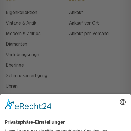
SHOP
ANKAUF
Eigenkollektion
Ankauf
Vintage & Antik
Ankauf vor Ort
Modern & Zeitlos
Ankauf per Versand
Diamanten
Verlobungsringe
Eheringe
Schmuckanfertigung
Uhren
Gutscheine
HAUS
Susanne Steiger