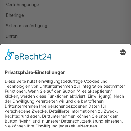
Verlobungsringe
Eheringe
Schmuckanfertigung
Uhren
Gutscheine
HAUS
Susanne Steiger
Geschäfte
Newsletter
Kontakt