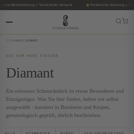
ise Wertermittlung
Versicherter Versand
Persönliche Beratung
Präzi
/
SCHMUCK
/
DIAMANT
AUS DEM HAUS STEIGER
Diamant
Ein erlesenes Schmuckstück ist etwas Besonderes und
Einzigartiges. Was Sie hier finden, haben wir selbst
ausgewählt - kuratiert in Bornheim und Kerpen,
gemmologisch geprüft, ehrlich beschrieben.
ALLE
DIAMANTEN
RINGE
VERLOBUNGSRINGE