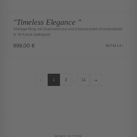
"Timeless Elegance "
Vintage Ring mit Diamantrose und klassischem Knotendetail
in 14 Karat Gelbgold
998,00
€
DETAILS
→
←
→
…
1
2
11
NEWSLETTER