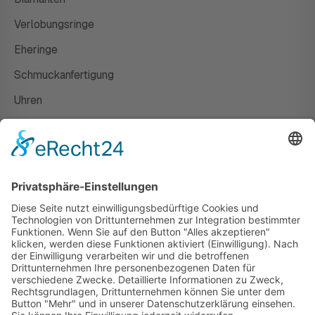
Verlobungsringe
Eheringe
Schmuckanfertigung
Uhren
Gutscheine
HAUS
Susanne Steiger
Geschäfte
Newsletter
Kontakt