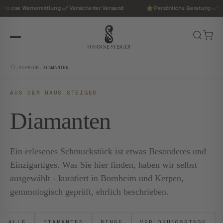
äzise Wertermittlung
Versicherter Versand
Persönliche Beratung
Präz
/
SCHMUCK
/
DIAMANTEN
AUS DEM HAUS STEIGER
Diamanten
Ein erlesenes Schmuckstück ist etwas Besonderes und
Einzigartiges. Was Sie hier finden, haben wir selbst
ausgewählt - kuratiert in Bornheim und Kerpen,
gemmologisch geprüft, ehrlich beschrieben.
ALLE
DIAMANTEN
RINGE
VERLOBUNGSRINGE