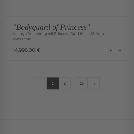
"Bodyguard of Princess"
Vintage Brillantring mit Princess Cut 1,6ct in 18 Karat
Weissgold
14.998,00
€
DETAILS
→
←
→
…
1
2
15