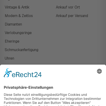
Vintage & Antik
Ankauf vor Ort
Modern & Zeitlos
Ankauf per Versand
Diamanten
Verlobungsringe
Eheringe
Schmuckanfertigung
Uhren
Gutscheine
HAUS
Susanne Steiger
Geschäfte