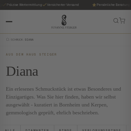
g
Präzise Wertermittlung
Versicherter Versand
Persönliche Beratung
/
SCHMUCK
/
DIANA
AUS DEM HAUS STEIGER
Diana
Ein erlesenes Schmuckstück ist etwas Besonderes und
Einzigartiges. Was Sie hier finden, haben wir selbst
ausgewählt - kuratiert in Bornheim und Kerpen,
gemmologisch geprüft, ehrlich beschrieben.
ALLE
DIAMANTEN
RINGE
VERLOBUNGSRINGE