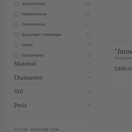
Armschmuck
100
Halsschmuck
229
Ohrschmuck
131
Broschen / Anhänger
89
Uhren
78
"Imme
Gutscheine
5
Pompöser 
Material
3.898,
Diamanten
Stil
Preis
FILTER ZURÜCKSETZEN