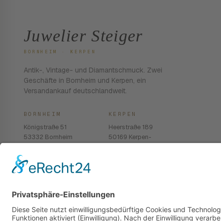
Juwelier Steiger
BORNHEIM · KERPEN
Antik-, Vintage- und Diamantschmuck. Zwei
Geschäfte in Bornheim und Kerpen, ein
Versandankauf deutschlandweit.
BORNHEIM
KERPEN
Königstraße 51
Heerstraße 189
53332 Bornheim
50169 Kerpen-
Balkhausen
02222 · 939 74 68
02237 · 603 96 13