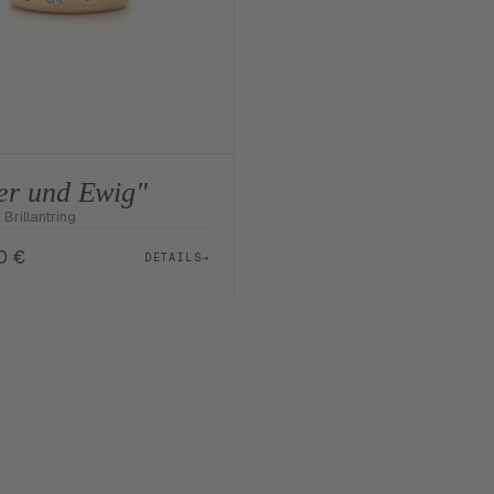
r und Ewig"
Brillantring
00
€
DETAILS
→