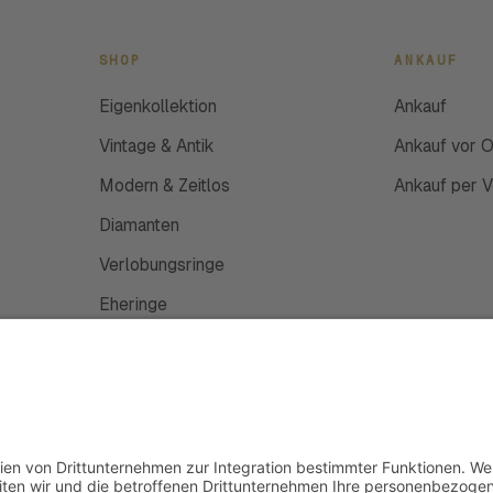
SHOP
ANKAUF
Eigenkollektion
Ankauf
Vintage & Antik
Ankauf vor O
Modern & Zeitlos
Ankauf per 
Diamanten
Verlobungsringe
Eheringe
Schmuckanfertigung
Uhren
Gutscheine