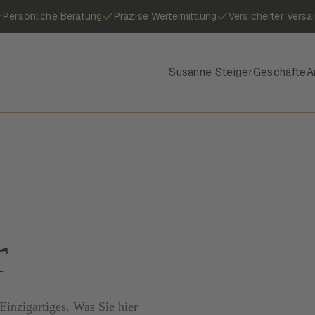
Persönliche Beratung
Präzise Wertermittlung
Versicherter Versa
Susanne Steiger
Geschäfte
A
r
inzigartiges. Was Sie hier