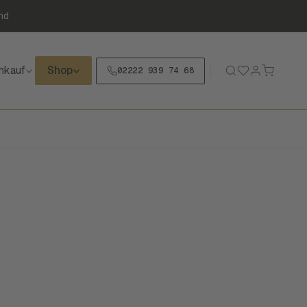
nd
nkauf
Shop
02222 939 74 68