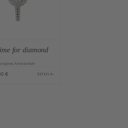
 time for diamond
Longines Armbanduhr
00
€
DETAILS
→