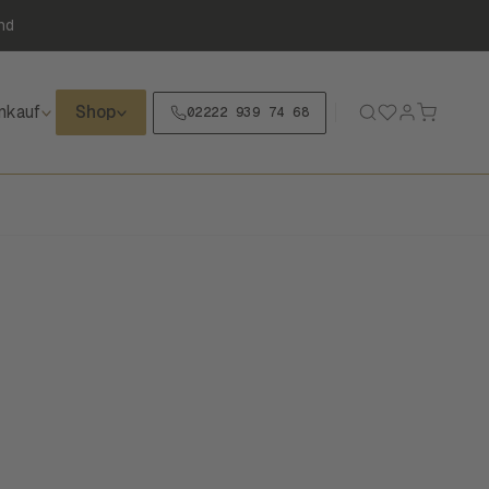
nd
nkauf
Shop
02222 939 74 68