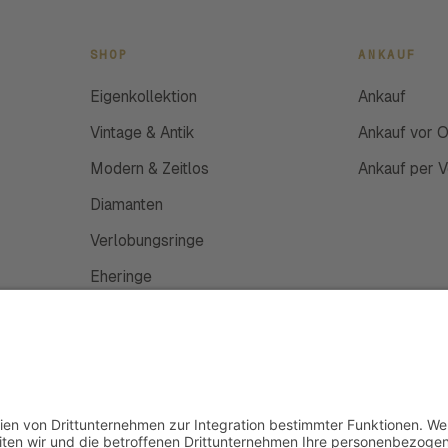
SHOP
ANKAUF
Eigenkollektion
Ankauf
Vintage & Antik
Ankauf vor O
Modern & Zeitlos
Ankauf per 
Diamanten
Verlobungsringe
Eheringe
Schmuckanfertigung
Uhren
Gutscheine