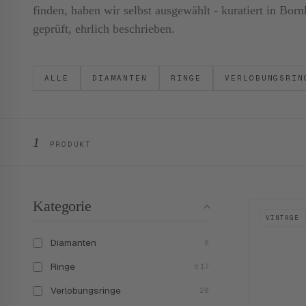
finden, haben wir selbst ausgewählt - kuratiert in B
geprüft, ehrlich beschrieben.
ALLE
DIAMANTEN
RINGE
VERLOBUNGSRIN
1
PRODUKT
Kategorie
VINTAGE
Diamanten
8
Ringe
617
Verlobungsringe
20