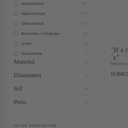
Armschmuck
102
Halsschmuck
229
Ohrschmuck
133
Broschen / Anhänger
89
Uhren
78
"It´s
Gutscheine
5
´s"
Material
Elegante 
15.998,
Diamanten
Stil
Preis
FILTER ZURÜCKSETZEN