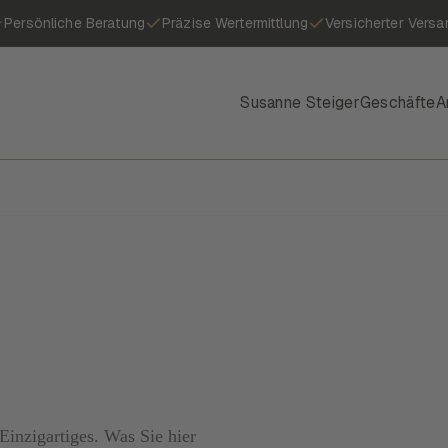
Persönliche Beratung
Präzise Wertermittlung
Versicherter Versa
Susanne Steiger
Geschäfte
A
inzigartiges. Was Sie hier