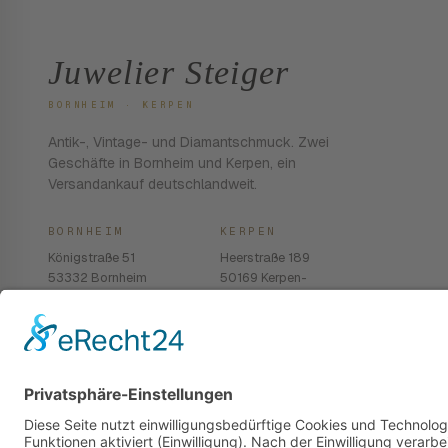
Juwelier Steiger
BORNHEIM · KERPEN
Antik-, Vintage- und Diamantschmuck. Zwei
Geschäfte in Bornheim und Kerpen, ein
Versandankauf deutschlandweit.
BORNHEIM
KERPEN
Königstraße 51
Heerstraße 189
53332 Bornheim
50169 Kerpen-
Balkhausen
02222 · 939 74 68
02237 · 603 96 13