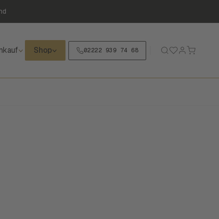
nd
nkauf
Shop
02222 939 74 68