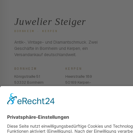
Juwelier Steiger
BORNHEIM · KERPEN
Antik-, Vintage- und Diamantschmuck. Zwei
Geschäfte in Bornheim und Kerpen, ein
Versandankauf deutschlandweit.
BORNHEIM
KERPEN
Königstraße 51
Heerstraße 189
53332 Bornheim
50169 Kerpen-
Balkhausen
02222 · 939 74 68
02237 · 603 96 13