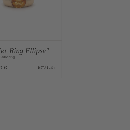
ier Ring Ellipse"
Bandring
00
€
DETAILS
→