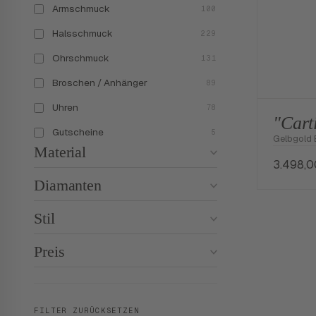
Armschmuck
100
Halsschmuck
229
Ohrschmuck
131
Broschen / Anhänger
89
Uhren
78
"Cart
Gutscheine
5
Gelbgold 
Material
3.498,
Diamanten
Stil
Preis
FILTER ZURÜCKSETZEN