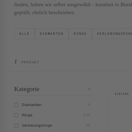
finden, haben wir selbst ausgewählt - kuratiert in B
geprüft, ehrlich beschrieben.
ALLE
DIAMANTEN
RINGE
VERLOBUNGSRIN
1
PRODUKT
Kategorie
VINTAGE
Diamanten
8
Ringe
615
Verlobungsringe
20