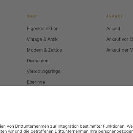
SHOP
ANKAUF
Eigenkollektion
Ankauf
Vintage & Antik
Ankauf vor O
Modern & Zeitlos
Ankauf per 
Diamanten
Verlobungsringe
Eheringe
Schmuckanfertigung
Uhren
Gutscheine