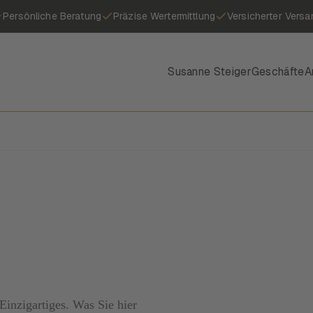
Persönliche Beratung
Präzise Wertermittlung
Versicherter Versa
Susanne Steiger
Geschäfte
A
inzigartiges. Was Sie hier