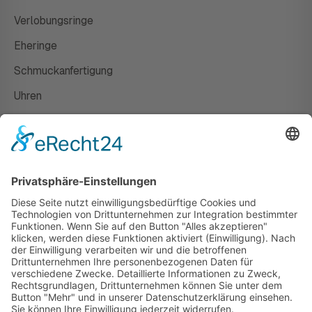
Verlobungsringe
Eheringe
Schmuckanfertigung
Uhren
Gutscheine
HAUS
Susanne Steiger
Geschäfte
Newsletter
Kontakt