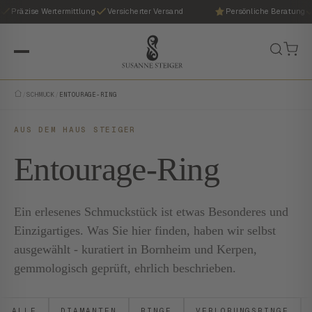
Präzise Wertermittlung
Versicherter Versand
Persönliche Beratung
/
SCHMUCK
/
ENTOURAGE-RING
AUS DEM HAUS STEIGER
Entourage-Ring
Ein erlesenes Schmuckstück ist etwas Besonderes und
Einzigartiges. Was Sie hier finden, haben wir selbst
ausgewählt - kuratiert in Bornheim und Kerpen,
gemmologisch geprüft, ehrlich beschrieben.
ALLE
DIAMANTEN
RINGE
VERLOBUNGSRINGE