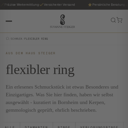
Präzise Wertermittlung
Versicherter Versand
Persönliche Beratung
/
SCHMUCK
/
FLEXIBLER RING
AUS DEM HAUS STEIGER
flexibler ring
Ein erlesenes Schmuckstück ist etwas Besonderes und
Einzigartiges. Was Sie hier finden, haben wir selbst
ausgewählt - kuratiert in Bornheim und Kerpen,
gemmologisch geprüft, ehrlich beschrieben.
ALLE
DIAMANTEN
RINGE
VERLOBUNGSRINGE