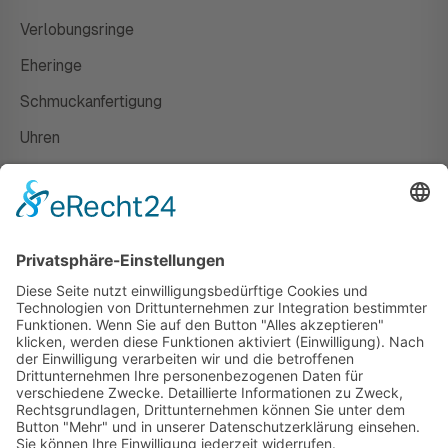
Verlobungsringe
Eheringe
Schmuckanfertigung
Uhren
Gutscheine
HAUS
Susanne Steiger
Geschäfte
Newsletter
Kontakt