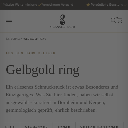
Präzise Wertermittlung
Versicherter Versand
Persönliche Beratung
/
SCHMUCK
/
GELBGOLD RING
AUS DEM HAUS STEIGER
Gelbgold ring
Ein erlesenes Schmuckstück ist etwas Besonderes und
Einzigartiges. Was Sie hier finden, haben wir selbst
ausgewählt - kuratiert in Bornheim und Kerpen,
gemmologisch geprüft, ehrlich beschrieben.
ALLE
DIAMANTEN
RINGE
VERLOBUNGSRINGE