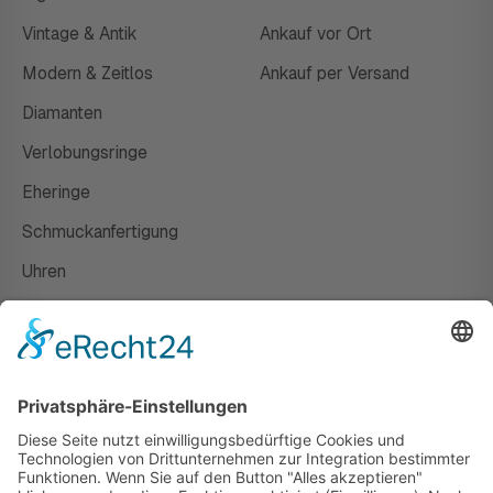
Vintage & Antik
Ankauf vor Ort
Modern & Zeitlos
Ankauf per Versand
Diamanten
Verlobungsringe
Eheringe
Schmuckanfertigung
Uhren
Gutscheine
HAUS
Susanne Steiger
Geschäfte