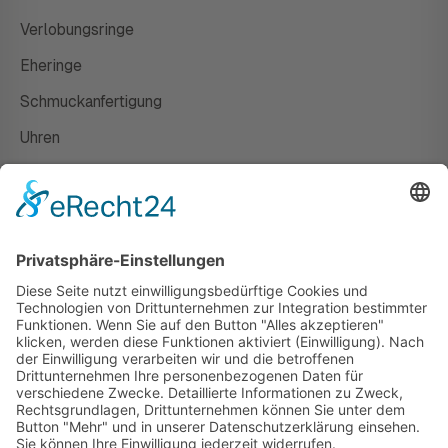
Verlobungsringe
Eheringe
Schmuckanfertigung
Uhren
Gutscheine
HAUS
Susanne Steiger
Geschäfte
Newsletter
Kontakt