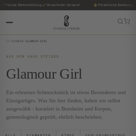
Präzise Wertermittlung
Versicherter Versand
Persönliche Beratung
/
SCHMUCK
/
GLAMOUR GIRL
AUS DEM HAUS STEIGER
Glamour Girl
Ein erlesenes Schmuckstück ist etwas Besonderes und
Einzigartiges. Was Sie hier finden, haben wir selbst
ausgewählt - kuratiert in Bornheim und Kerpen,
gemmologisch geprüft, ehrlich beschrieben.
ALLE
DIAMANTEN
RINGE
VERLOBUNGSRINGE