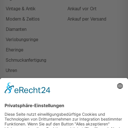
Vintage & Antik
Ankauf vor Ort
Modern & Zeitlos
Ankauf per Versand
Diamanten
Verlobungsringe
Eheringe
Schmuckanfertigung
Uhren
Gutscheine
HAUS
Susanne Steiger
Geschäfte