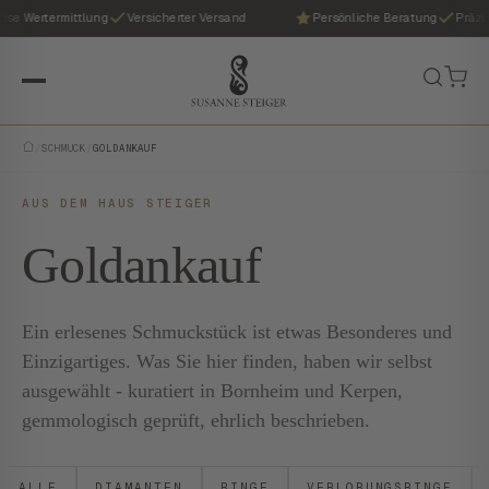
ise Wertermittlung
Versicherter Versand
Persönliche Beratung
Präzis
/
SCHMUCK
/
GOLDANKAUF
AUS DEM HAUS STEIGER
Goldankauf
Ein erlesenes Schmuckstück ist etwas Besonderes und
Einzigartiges. Was Sie hier finden, haben wir selbst
ausgewählt - kuratiert in Bornheim und Kerpen,
gemmologisch geprüft, ehrlich beschrieben.
ALLE
DIAMANTEN
RINGE
VERLOBUNGSRINGE