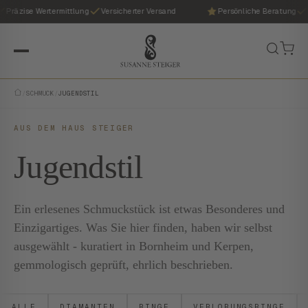
Präzise Wertermittlung
Versicherter Versand
Persönliche Beratung
P
/
SCHMUCK
/
JUGENDSTIL
AUS DEM HAUS STEIGER
Jugendstil
Ein erlesenes Schmuckstück ist etwas Besonderes und
Einzigartiges. Was Sie hier finden, haben wir selbst
ausgewählt - kuratiert in Bornheim und Kerpen,
gemmologisch geprüft, ehrlich beschrieben.
ALLE
DIAMANTEN
RINGE
VERLOBUNGSRINGE