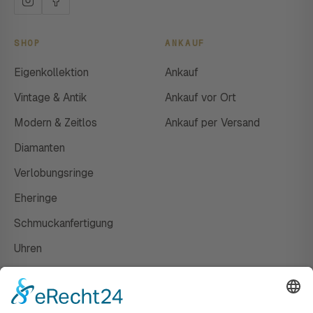
SHOP
ANKAUF
Eigenkollektion
Ankauf
Vintage & Antik
Ankauf vor Ort
Modern & Zeitlos
Ankauf per Versand
Diamanten
Verlobungsringe
Eheringe
Schmuckanfertigung
Uhren
Gutscheine