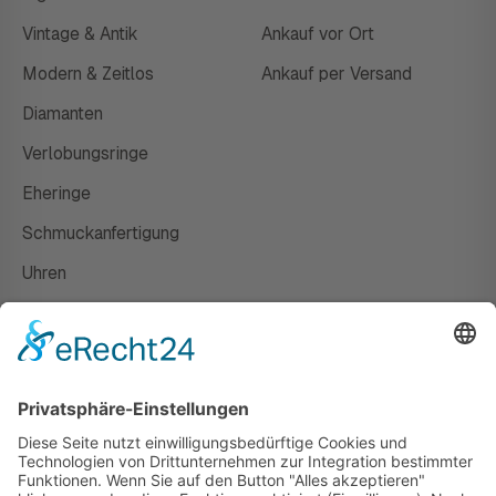
Vintage & Antik
Ankauf vor Ort
Modern & Zeitlos
Ankauf per Versand
Diamanten
Verlobungsringe
Eheringe
Schmuckanfertigung
Uhren
Gutscheine
HAUS
Susanne Steiger
Geschäfte