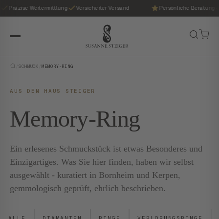
Präzise Wertermittlung
Versicherter Versand
Persönliche Beratung
/
SCHMUCK
/
MEMORY-RING
AUS DEM HAUS STEIGER
Memory-Ring
Ein erlesenes Schmuckstück ist etwas Besonderes und
Einzigartiges. Was Sie hier finden, haben wir selbst
ausgewählt - kuratiert in Bornheim und Kerpen,
gemmologisch geprüft, ehrlich beschrieben.
ALLE
DIAMANTEN
RINGE
VERLOBUNGSRINGE