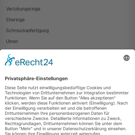
Verlobungsringe
Eheringe
Schmuckanfertigung
Uhren
Gutscheine
HAUS
Susanne Steiger
Geschäfte
Newsletter
Kontakt