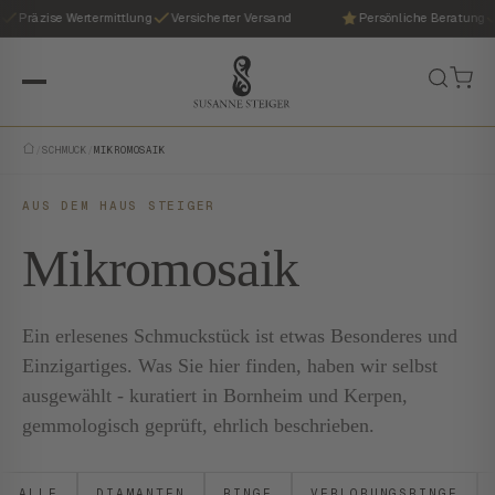
Präzise Wertermittlung
Versicherter Versand
Persönliche Beratung
/
SCHMUCK
/
MIKROMOSAIK
AUS DEM HAUS STEIGER
Mikromosaik
Ein erlesenes Schmuckstück ist etwas Besonderes und
Einzigartiges. Was Sie hier finden, haben wir selbst
ausgewählt - kuratiert in Bornheim und Kerpen,
gemmologisch geprüft, ehrlich beschrieben.
ALLE
DIAMANTEN
RINGE
VERLOBUNGSRINGE