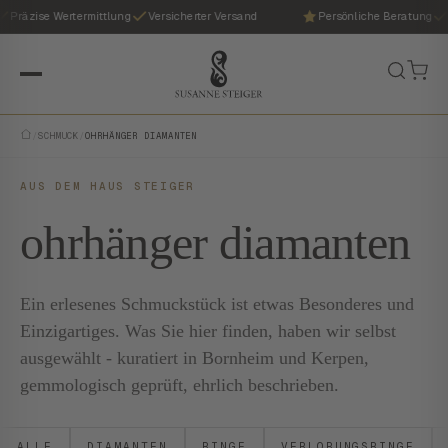
Präzise Wertermittlung
Versicherter Versand
Persönliche Beratung
/
SCHMUCK
/
OHRHÄNGER DIAMANTEN
AUS DEM HAUS STEIGER
ohrhänger diamanten
Ein erlesenes Schmuckstück ist etwas Besonderes und
Einzigartiges. Was Sie hier finden, haben wir selbst
ausgewählt - kuratiert in Bornheim und Kerpen,
gemmologisch geprüft, ehrlich beschrieben.
ALLE
DIAMANTEN
RINGE
VERLOBUNGSRINGE