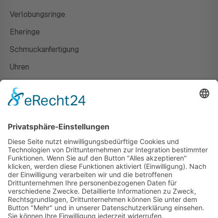
Verlobungsringe
Eheringe
Schmuckanfertigung
Uhren
Gutscheine
HAUS
Susanne Steiger
Geschäfte
Newsletter
Kontakt