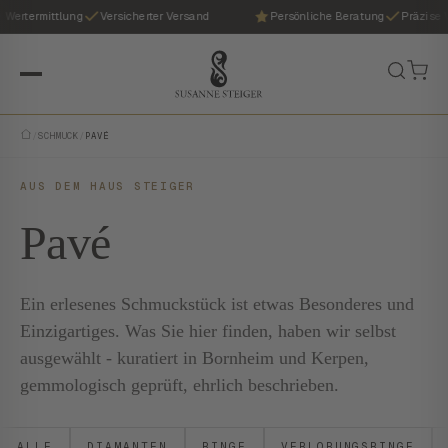
 Wertermittlung
Versicherter Versand
Persönliche Beratung
Präzise W
/
SCHMUCK
/
PAVÉ
AUS DEM HAUS STEIGER
Pavé
Ein erlesenes Schmuckstück ist etwas Besonderes und
Einzigartiges. Was Sie hier finden, haben wir selbst
ausgewählt - kuratiert in Bornheim und Kerpen,
gemmologisch geprüft, ehrlich beschrieben.
ALLE
DIAMANTEN
RINGE
VERLOBUNGSRINGE