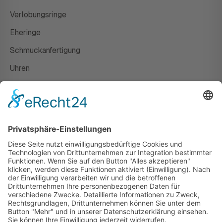
Verlobungsringe
Eheringe
Schmuckanfertigung
Uhren
Gutscheine
HAUS
Susanne Steiger
Geschäfte
Newsletter
Kontakt